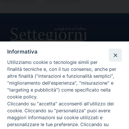
Informativa
Utilizziamo cookie o tecnologie simili per
Direttore Responsabile Giuseppe Rabita
finalità tecniche e, con il tuo consenso, anche per
Direttore Amministrativo Salvatore Bruno
Editore e Proprietà Opera di Religione della Diocesi di Piazza
altre finalità ("interazioni e funzionalità semplici",
Armerina,
"miglioramento dell'esperienza", "misurazione" e
Via Cammarata, 21 – Piazza Armerina
"targeting e pubblicità") come specificato nella
P. I. 01121870867
cookie policy.
Autorizzazione Tribunale di Enna n. 113 del 24/2/2007
Cliccando su "accetta" acconsenti all'utilizzo dei
SEGUICI SU:
cookie. Cliccando su "personalizza" puoi avere
maggiori informazioni sui cookie utilizzati e
personalizzare le tue preferenze. Cliccando su