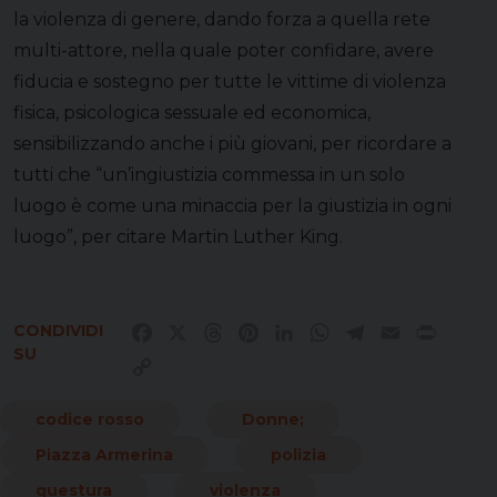
la violenza di genere, dando forza a quella rete
multi-attore, nella quale poter confidare, avere
fiducia e sostegno per tutte le vittime di violenza
fisica, psicologica sessuale ed economica,
sensibilizzando anche i più giovani, per ricordare a
tutti che “un’ingiustizia commessa in un solo
luogo è come una minaccia per la giustizia in ogni
luogo”, per citare Martin Luther King.
CONDIVIDI
Facebook
X
Threads
Pinterest
LinkedIn
WhatsApp
Telegram
Email
Print
SU
Copy
Link
codice rosso
Donne;
Piazza Armerina
polizia
questura
violenza