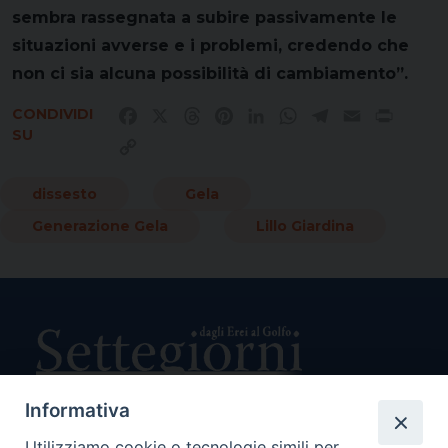
sembra rassegnata a subire passivamente le
situazioni avverse e i problemi, credendo che
non ci sia alcuna possibilità di cambiamento”.
CONDIVIDI
Facebook
X
Threads
Pinterest
LinkedIn
WhatsApp
Telegram
Email
Print
SU
Copy
Link
dissesto
Gela
Generazione Gela
Lillo Giardina
Informativa
Utilizziamo cookie o tecnologie simili per