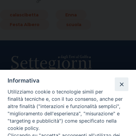
Copy
Link
calascibetta
Enna
Festa Albero
scuola
Informativa
Utilizziamo cookie o tecnologie simili per
Direttore Responsabile Giuseppe Rabita
finalità tecniche e, con il tuo consenso, anche per
Direttore Amministrativo Salvatore Bruno
Editore e Proprietà Opera di Religione della Diocesi di Piazza
altre finalità ("interazioni e funzionalità semplici",
Armerina,
"miglioramento dell'esperienza", "misurazione" e
Via Cammarata, 21 – Piazza Armerina
"targeting e pubblicità") come specificato nella
P. I. 01121870867
cookie policy.
Autorizzazione Tribunale di Enna n. 113 del 24/2/2007
Cliccando su "accetta" acconsenti all'utilizzo dei