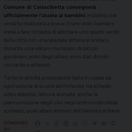
Comune di Calascibetta consegnerà
ufficialmente l’aiuola ai bambini
, iniziativa che
verrà formalizzata a breve. Erano stati i bambini
stessi a fare richiesta di adottare uno spazio verde
della città con una speciale lettera al sindaco
durante una visita in municipio. Ai piccoli
giardinieri, amici degli alberi, sono stati donati
coccarde e attestati.
Tante le attività preparatorie fatte in classe da
ogni sezione di scuola dell’infanzia: tra schede,
video didattici, letture animate, anche la
piantumazione degli ulivi negli androni dei plessi
scolastici, quali alberi simbolo dell’identità siciliana.
CONDIVIDI
Facebook
X
Threads
Pinterest
LinkedIn
WhatsApp
Telegram
Email
Print
SU