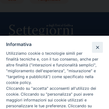
Informativa
Utilizziamo cookie o tecnologie simili per
Direttore Responsabile Giuseppe Rabita
finalità tecniche e, con il tuo consenso, anche per
Direttore Amministrativo Salvatore Bruno
Editore e Proprietà Opera di Religione della Diocesi di Piazza
altre finalità ("interazioni e funzionalità semplici",
Armerina,
"miglioramento dell'esperienza", "misurazione" e
Via Cammarata, 21 – Piazza Armerina
"targeting e pubblicità") come specificato nella
P. I. 01121870867
cookie policy.
Autorizzazione Tribunale di Enna n. 113 del 24/2/2007
Cliccando su "accetta" acconsenti all'utilizzo dei
SEGUICI SU:
cookie. Cliccando su "personalizza" puoi avere
maggiori informazioni sui cookie utilizzati e
personalizzare le tue preferenze. Cliccando su