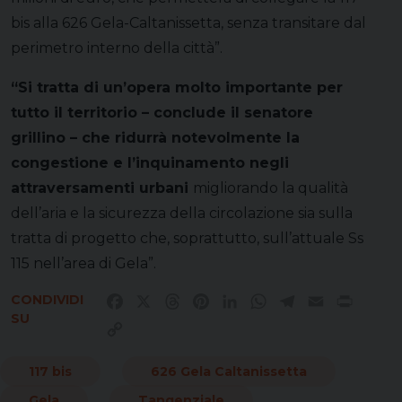
bis alla 626 Gela-Caltanissetta, senza transitare dal
perimetro interno della città”.
“Si tratta di un’opera molto importante per
tutto il territorio – conclude il senatore
grillino – che ridurrà notevolmente la
congestione e l’inquinamento negli
attraversamenti urbani
migliorando la qualità
dell’aria e la sicurezza della circolazione sia sulla
tratta di progetto che, soprattutto, sull’attuale Ss
115 nell’area di Gela”.
CONDIVIDI
Facebook
X
Threads
Pinterest
LinkedIn
WhatsApp
Telegram
Email
Print
SU
Copy
Link
117 bis
626 Gela Caltanissetta
Gela
Tangenziale