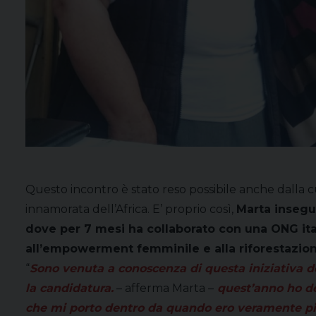
Questo incontro è stato reso possibile anche dalla 
innamorata dell’Africa. E’ proprio così,
Marta insegue
dove per 7 mesi ha collaborato con una ONG ital
all’empowerment femminile e alla riforestazion
“
Sono venuta a conoscenza di questa iniziativa d
la candidatura.
– afferma Marta –
quest’anno ho det
che mi porto dentro da quando ero veramente picco