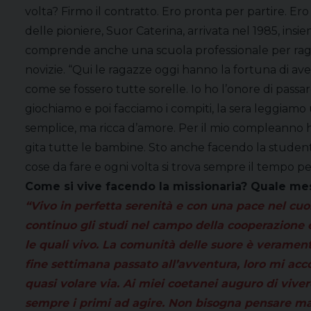
volta? Firmo il contratto. Ero pronta per partire. Ero
delle pioniere, Suor Caterina, arrivata nel 1985, in
comprende anche una scuola professionale per ragazzi 
novizie. “Qui le ragazze oggi hanno la fortuna di aver
come se fossero tutte sorelle. Io ho l’onore di passa
giochiamo e poi facciamo i compiti, la sera leggiamo u
semplice, ma ricca d’amore. Per il mio compleanno ho
gita tutte le bambine. Sto anche facendo la studente
cose da fare e ogni volta si trova sempre il tempo pe
Come si vive facendo la missionaria? Quale mes
“Vivo in perfetta serenità e con una pace nel cu
continuo gli studi nel campo della cooperazione 
le quali vivo. La comunità delle suore è veramen
fine settimana passato all’avventura, loro mi acc
quasi volare via. Ai miei coetanei auguro di vivere
sempre i primi ad agire. Non bisogna pensare mai