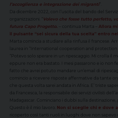
l’accoglienza e integrazione dei migranti
”.
Da dicembre 2022, con l’uscita del bando del Servizio
organizzazioni. “
Volevo che fosse tutto perfetto, 
futura Capo Progetto.
– continua Marta –
Allora m
il pulsante “sei sicura della tua scelta” entro ne
Marta comincia a studiare alla rinfusa il francese. Arr
laurea in “International cooperation and protection
“Potevo solo sperare in un ripescaggio. Mi crolla il
eppure non era bastato. I mesi passarono e io non fe
fatto che avrei potuto mandare un’email di ripescagg
comincio a ricevere risposte affermative da tante org
che questa volta sarei andata in Africa. E’ triste s
da Francesca, la responsabile dei servizi civilisti d
Madagascar. Cominciano i dubbi sulla destinazione, p
Questo è il mio lavoro.
Non si sceglie chi e dove ai
ricoperto così tanti ruoli in luoghi dove non sapevo