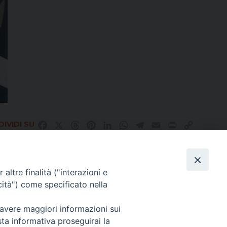
IVIDI SU
Facebook
X
Threads
Pinterest
LinkedIn
WhatsApp
Telegram
Email
Print
Copy
Link
altre finalità ("interazioni e
Direttore Responsabile Giuseppe Rabita
cità") come specificato nella
Direttore Amministrativo Salvatore Bruno
Editore e Proprietà Opera di Religione della Diocesi di Piazza Armerina,
Via Cammarata, 21 – Piazza Armerina
 avere maggiori informazioni sui
P. I. 01121870867
sta informativa proseguirai la