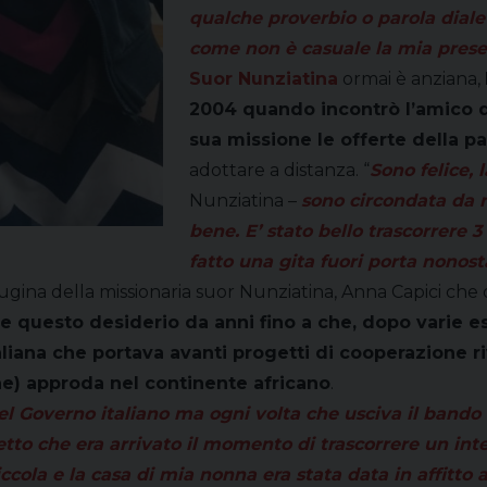
qualche proverbio o parola dialet
come non è casuale la mia pres
Suor Nunziatina
ormai è anziana,
2004 quando incontrò l’amico 
sua missione le offerte della pa
adottare a distanza. “
Sono felice, l
Nunziatina –
sono circondata da 
bene. E’ stato bello trascorrere
fatto una gita fuori porta nonos
cugina della missionaria suor Nunziatina, Anna Capici che
 questo desiderio da anni fino a che, dopo varie es
iana che portava avanti progetti di cooperazione riv
e) approda nel continente africano
.
el Governo italiano ma ogni volta che usciva il ban
to che era arrivato il momento di trascorrere un inte
la e la casa di mia nonna era stata data in affitto al