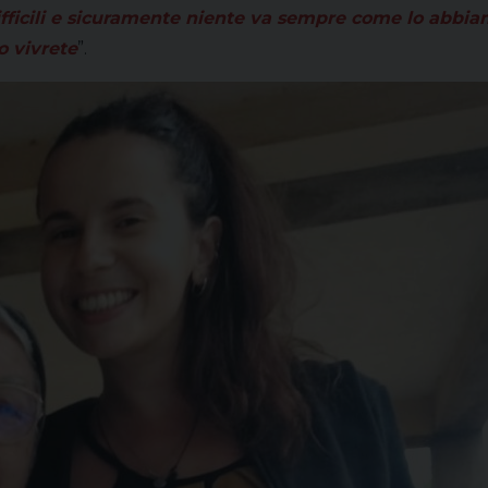
 difficili e sicuramente niente va sempre come lo abb
o vivrete
”.