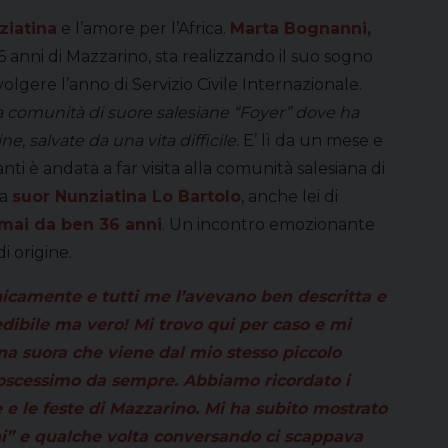
ziatina
e l’amore per l’Africa.
Marta Bognanni,
 anni di Mazzarino, sta realizzando il suo sogno
olgere l’anno di Servizio Civile Internazionale.
la comunità di suore salesiane “Foyer” dove ha
, salvate da una vita difficile.
E’ lì da un mese e
nti è andata a far visita alla comunità salesiana di
na
suor Nunziatina Lo Bartolo
, anche lei di
rmai da ben 36 anni
. Un incontro emozionante
i origine.
onicamente e tutti me l’avevano ben descritta e
edibile ma vero! Mi trovo qui per caso e mi
una suora che viene dal mio stesso piccolo
noscessimo da sempre. Abbiamo ricordato i
 e le feste di Mazzarino. Mi ha subito mostrato
ni” e qualche volta conversando ci scappava