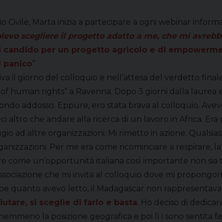
 Civile, Marta inizia a partecipare a ogni webinar informa
volevo scegliere il progetto adatto a me, che mi avre
i candido per un progetto agricolo e di empowermen
l panico
”.
iva il giorno del colloquio e nell’attesa del verdetto finale
 of human rights” a Ravenna. Dopo 3 giorni dalla laurea 
 mondo addosso. Eppure, ero stata brava al colloquio. Ave
ci altro che andare alla ricerca di un lavoro in Africa. E
io ad altre organizzazioni. Mi rimetto in azione. Qualsi
anizzazioni. Per me era come ricominciare a respirare, la 
apere come un’opportunità italiana così importante non sia
ell’associazione che mi invita al colloquio dove mi propong
e quanto avevo letto, il Madagascar non rappresentava in
utare, si sceglie di farlo e basta
. Ho deciso di dedicare
 nemmeno la posizione geografica e poi lì i sono sentita 