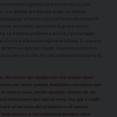
si trova Marta (gestita da 6 suore tra cui una
on una distesa di erba alta quasi un metro)
Madagascar. A fianco c’è un’altra struttura con 9
ne. Sono felici, sprizzanti di gioia e vivono
iana. La mattina andiamo a scuola, il pomeriggio
 alunni e alle suore inglese e italiano. È una vita
i farmi un piccolo regalo: riuscire a portare in
a locale) e cucito. Ho una settimana fittissima di
ore. Ho anche del tempo per me stessa dove
rtante per tutte queste bellissime bambine con
i io sono a casa, anche quando ritorno da un
ò trascorrere qui altri 8 mesi, ma già li vedo
ivere al servizio del prossimo e di essere
si può salvare e noi possiamo sempre dare