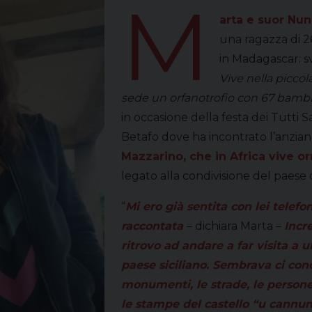
M
arta e suor Nun
una ragazza di 26
in Madagascar: sv
Vive nella picco
sede un orfanotrofio con 67 bambine
in occasione della festa dei Tutti Sa
Betafo dove ha incontrato l’anzia
Mazzarino, che in Africa vive o
legato alla condivisione del paese d
“
Mi ero già sentita con lei telef
raccontata
– dichiara Marta –
Incr
ritrovo ad andare a far visita a 
paese siciliano. Sembrava ci co
monumenti, le strade, le persone
le stampe del castello “u cannu