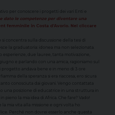
tivo per conoscere i progetti dei vari Enti e
bbe dato le competenze per diventare una
t femminile in Costa d’Avorio. Nel cliccare
 si concentra sulla discussione della tesi di
esce la graduatoria: idonea ma non selezionata.
vo esperienze, due lauree, tanta motivazione,
ra giugno e parlando con una amica, ragioniamo sul
asi progetto andava bene e in meno di 3 ore
fiamma della speranza si era riaccesa, ero sicura
 tanto conosciuta dai giovani. Vengo contattata
ono una posizione di educatrice in una struttura in
 pieno la mia idea di Africa. Che fare? Vado!
 la mia vita alla missione e ogni volta ho
felice. Perché non dovrei esserlo anche questa