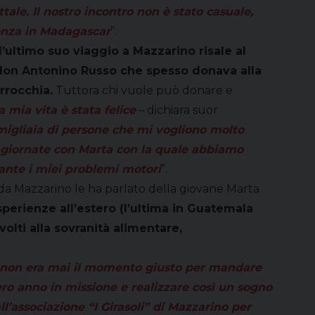
tale. Il nostro incontro non è stato casuale,
enza in Madagascar
”.
l’ultimo suo viaggio a Mazzarino risale al
don Antonino Russo che spesso donava alla
rrocchia.
Tuttora chi vuole può donare e
a mia vita è stata felic
e
– dichiara suor
migliaia di persone che mi vogliono molto
 3 giornate con Marta con la quale abbiamo
tante i miei problemi motori
”.
 da Mazzarino le ha parlato della giovane Marta
perienze all’estero (l’ultima in Guatemala
olti alla sovranità alimentare,
do non era mai il momento giusto per mandare
ro anno in missione e realizzare così un sogno
l’associazione “I Girasoli” di Mazzarino per