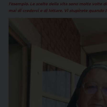
l’esempio. Le scelte della vita sono molte volte
mai di crederci e di lottare. Vi stupirete quando l