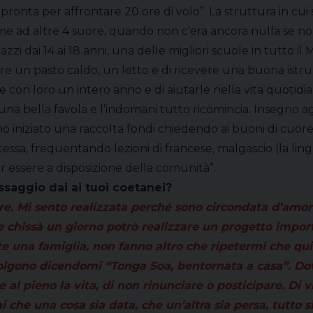
 pronta per affrontare 20 ore di volo”. La struttura in cui 
sieme ad altre 4 suore, quando non c’era ancora nulla se n
dai 14 ai 18 anni, una delle migliori scuole in tutto il 
e un pasto caldo, un letto e di ricevere una buona istruzio
re con loro un intero anno e di aiutarle nella vita quotid
na bella favola e l’indomani tutto ricomincia. Insegno agli
 iniziato una raccolta fondi chiedendo ai buoni di cuore d
ssa, frequentando lezioni di francese, malgascio (la lingu
r essere a disposizione della comunità”.
saggio dai ai tuoi coetanei?
ore. Mi sento realizzata perché sono circondata d’am
e chissà un giorno potrò realizzare un progetto impo
te una famiglia, non fanno altro che ripetermi che qu
olgono dicendomi “Tonga Soa, bentornata a casa”. Dovr
 al pieno la vita, di non rinunciare o posticipare. Di v
 che una cosa sia data, che un’altra sia persa, tutto 