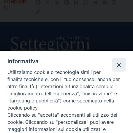
CONDIVIDI
Facebook
X
Threads
Pinterest
LinkedIn
WhatsApp
Telegram
Email
Print
SU
Copy
Link
Informativa
Utilizziamo cookie o tecnologie simili per
Direttore Responsabile Giuseppe Rabita
finalità tecniche e, con il tuo consenso, anche per
Direttore Amministrativo Salvatore Bruno
Editore e Proprietà Opera di Religione della Diocesi di Piazza
altre finalità ("interazioni e funzionalità semplici",
Armerina,
"miglioramento dell'esperienza", "misurazione" e
Via Cammarata, 21 – Piazza Armerina
"targeting e pubblicità") come specificato nella
P. I. 01121870867
cookie policy.
Autorizzazione Tribunale di Enna n. 113 del 24/2/2007
Cliccando su "accetta" acconsenti all'utilizzo dei
SEGUICI SU:
cookie. Cliccando su "personalizza" puoi avere
maggiori informazioni sui cookie utilizzati e