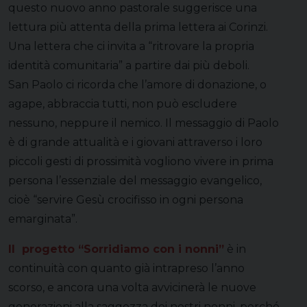
questo nuovo anno pastorale suggerisce una
lettura più attenta della prima lettera ai Corinzi.
Una lettera che ci invita a “ritrovare la propria
identità comunitaria” a partire dai più deboli.
San Paolo ci ricorda che l’amore di donazione, o
agape, abbraccia tutti, non può escludere
nessuno, neppure il nemico. Il messaggio di Paolo
è di grande attualità e i giovani attraverso i loro
piccoli gesti di prossimità vogliono vivere in prima
persona l’essenziale del messaggio evangelico,
cioè “servire Gesù crocifisso in ogni persona
emarginata”.
Il progetto “Sorridiamo con i nonni”
è in
continuità con quanto già intrapreso l’anno
scorso, e ancora una volta avvicinerà le nuove
generazioni alla saggezza dei nostri nonni, perché