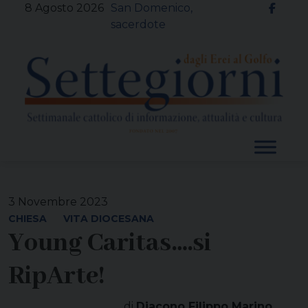
Skip
8 Agosto 2026
San Domenico,
to
sacerdote
content
3 Novembre 2023
CHIESA
VITA DIOCESANA
Young Caritas….si
RipArte!
di
Diacono Filippo Marino