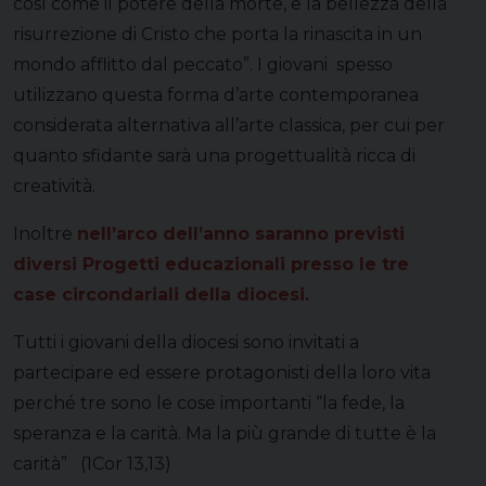
così come il potere della morte, e la bellezza della
risurrezione di Cristo che porta la rinascita in un
mondo afflitto dal peccato”. I giovani spesso
utilizzano questa forma d’arte contemporanea
considerata alternativa all’arte classica, per cui per
quanto sfidante sarà una progettualità ricca di
creatività.
Inoltre
nell’arco dell’anno saranno previsti
diversi Progetti educazionali presso le tre
case circondariali della diocesi.
Tutti i giovani della diocesi sono invitati a
partecipare ed essere protagonisti della loro vita
perché tre sono le cose importanti “la fede, la
speranza e la carità. Ma la più grande di tutte è la
carità” (1Cor 13,13)