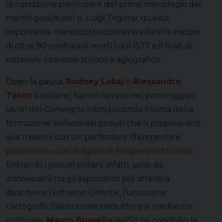
la narrazione particolare del primo menologio dei
martiri gesuiti del p. Luigi Trigona; questo
importante manoscritto contiene infatti le notizie
di oltre 90 confratelli morti tra il 1577 e il 1648 di
notevole interesse storico e agiografico.
Dopo la pausa,
Rodney Lokaj
e
Alessandro
Tosco
(U
niKore) hanno ripreso nel pomeriggio i
lavori del Convegno introducendo il tema della
formazione siciliana dei gesuiti che si preparavano
alle missioni con un particolare
riferimento e
parallelismo con la figura di Prospero Intorcetta
.
Entrambi i gesuiti siciliani, infatti, sono da
annoverarsi tra gli esploratori più attenti a
descrivere l’estremo Oriente, l’uno come
cartografo, l’altro come traduttore e mediatore
culturale.
Mauro Brunello
(
ARSI) ha condiviso le