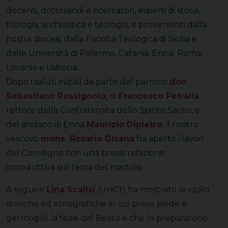
docenti, dottorandi e ricercatori, esperti di storia,
filologia, archivistica e teologia, e provenienti dalla
nostra diocesi, dalla Facoltà Teologica di Sicilia e
dalle Università di Palermo, Catania, Enna, Roma,
Lovanio e Lisbona.
Dopo i saluti iniziali da parte del parroco
don
Sebastiano Rossignolo
, di
Francesco Petralia
,
rettore della Confraternita dello Spirito Santo, e
del sindaco di Enna
Maurizio Dipietro
, il nostro
vescovo
mons. Rosario Gisana
ha aperto i lavori
del Convegno con una breve relazione
introduttiva sul tema del martirio.
A seguire
Lina Scalisi
(
UniCt) ha mostrato le radici
storiche ed etnografiche in cui prese piede e
germogliò la fede del Beato e che lo prepararono