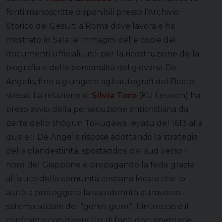
fonti manoscritte disponibili presso l’Archivio
Storico dei Gesuiti a Roma dove lavora e ha
mostrato in Sala le immagini delle copie dei
documenti ufficiali, utili per la ricostruzione della
biografia e della personalità del giovane De
Angelis, fino a giungere agli autografi del Beato
stesso. La relazione di
Silvia Toro
(KU Leuven) ha
preso avvio dalla persecuzione anticristiana da
parte dello shōgun Tokugawa Ieyasu del 1613 alla
quale il De Angelis rispose adottando la strategia
della clandestinità, spostandosi dal sud verso il
nord del Giappone e propagando la fede grazie
all’aiuto della comunità cristiana locale che lo
aiutò a proteggere la sua identità attraverso il
sistema sociale del “gonin-gumi”. L’intreccio e il
confronto con diversi tipi di fonti documentarie,