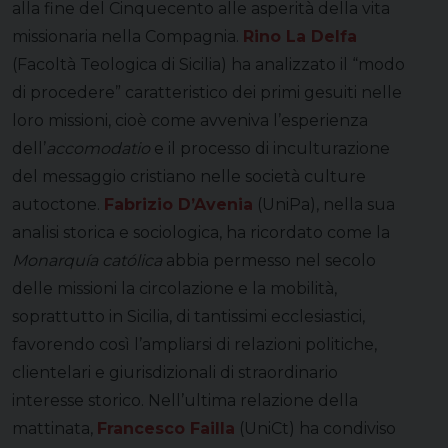
alla fine del Cinquecento alle asperità della vita
missionaria nella Compagnia.
Rino La Delfa
(Facoltà Teologica di Sicilia) ha analizzato il “modo
di procedere” caratteristico dei primi gesuiti nelle
loro missioni, cioè come avveniva l’esperienza
dell’
accomodatio
e il processo di inculturazione
del messaggio cristiano nelle società culture
autoctone.
Fabrizio D’Avenia
(UniPa), nella sua
analisi storica e sociologica, ha ricordato come la
Monarquía católica
abbia permesso nel secolo
delle missioni la circolazione e la mobilità,
soprattutto in Sicilia, di tantissimi ecclesiastici,
favorendo così l’ampliarsi di relazioni politiche,
clientelari e giurisdizionali di straordinario
interesse storico. Nell’ultima relazione della
mattinata,
Francesco Failla
(UniCt) ha condiviso