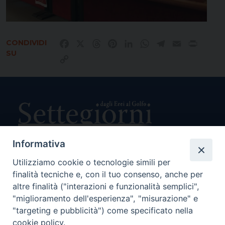
CONDIVIDI
Facebook
X
Threads
Pinterest
LinkedIn
WhatsApp
Telegram
Email
Print
SU
Copy
Link
Informativa
Utilizziamo cookie o tecnologie simili per
Direttore Responsabile Giuseppe Rabita
finalità tecniche e, con il tuo consenso, anche per
Direttore Amministrativo Salvatore Bruno
Editore e Proprietà Opera di Religione della Diocesi di Piazza
altre finalità ("interazioni e funzionalità semplici",
Armerina,
"miglioramento dell'esperienza", "misurazione" e
Via Cammarata, 21 – Piazza Armerina
"targeting e pubblicità") come specificato nella
P. I. 01121870867
cookie policy.