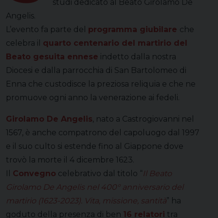
studi dedicato al Beato Girolamo De
Angelis.
L’evento fa parte del
programma giubilare
che
celebra il
quarto centenario del martirio del
Beato gesuita ennese
indetto dalla nostra
Diocesi e dalla parrocchia di San Bartolomeo di
Enna che custodisce la preziosa reliquia e che ne
promuove ogni anno la venerazione ai fedeli.
Girolamo De Angelis
, nato a Castrogiovanni nel
1567, è anche compatrono del capoluogo dal 1997
e il suo culto si estende fino al Giappone dove
trovò la morte il 4 dicembre 1623.
Il
Convegno
celebrativo dal titolo “
Il Beato
Girolamo De Angelis nel 400° anniversario del
martirio (1623-2023). Vita, missione, santità
” ha
goduto della presenza di ben
16 relatori
tra