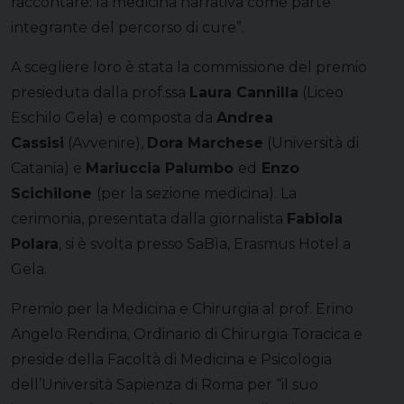
raccontare: la medicina narrativa come parte
integrante del percorso di cure”.
A scegliere loro è stata la commissione del premio
presieduta dalla prof.ssa
Laura Cannilla
(Liceo
Eschilo Gela) e composta da
Andrea
Cassisi
(Avvenire),
Dora Marchese
(Università di
Catania) e
Mariuccia Palumbo
ed
Enzo
Scichilone
(per la sezione medicina). La
cerimonia, presentata dalla giornalista
Fabiola
Polara
, si è svolta presso SaBìa, Erasmus Hotel a
Gela.
Premio per la Medicina e Chirurgia al prof. Erino
Angelo Rendina, Ordinario di Chirurgia Toracica e
preside della Facoltà di Medicina e Psicologia
dell’Università Sapienza di Roma per “il suo