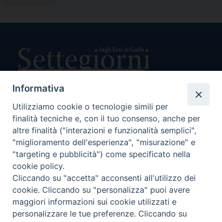
Informativa
Utilizziamo cookie o tecnologie simili per
Direttore Responsabile Giuseppe Rabita
finalità tecniche e, con il tuo consenso, anche per
Direttore Amministrativo Salvatore Bruno
Editore e Proprietà Opera di Religione della Diocesi di Piazza
altre finalità ("interazioni e funzionalità semplici",
Armerina,
"miglioramento dell'esperienza", "misurazione" e
Via Cammarata, 21 – Piazza Armerina
"targeting e pubblicità") come specificato nella
P. I. 01121870867
cookie policy.
Autorizzazione Tribunale di Enna n. 113 del 24/2/2007
Cliccando su "accetta" acconsenti all'utilizzo dei
SEGUICI SU:
cookie. Cliccando su "personalizza" puoi avere
maggiori informazioni sui cookie utilizzati e
personalizzare le tue preferenze. Cliccando su