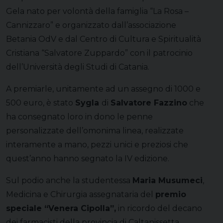
Gela nato per volontà della famiglia “La Rosa –
Cannizzaro” e organizzato dall’associazione
Betania OdV e dal Centro di Cultura e Spiritualità
Cristiana “Salvatore Zuppardo” con il patrocinio
dell’Università degli Studi di Catania.
A premiarle, unitamente ad un assegno di 1000 e
500 euro, è stato
Sygla
di
Salvatore Fazzino
che
ha consegnato loro in dono le penne
personalizzate dell’omonima linea, realizzate
interamente a mano, pezzi unici e preziosi che
quest’anno hanno segnato la IV edizione.
Sul podio anche la studentessa
Maria Musumeci
,
Medicina e Chirurgia assegnataria del
premio
speciale “Venera Cipolla”,
in ricordo del decano
dei farmacisti della provincia di Caltanissetta,