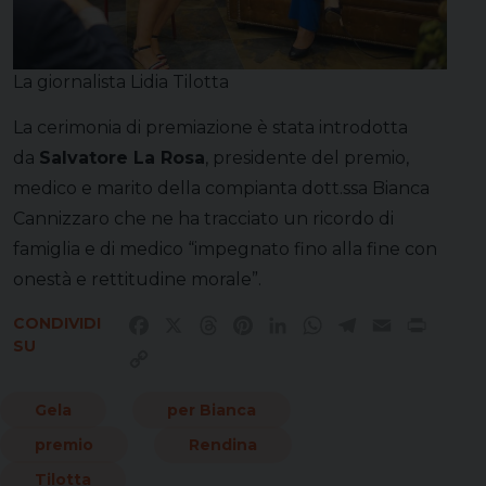
La giornalista Lidia Tilotta
La cerimonia di premiazione è stata introdotta
da
Salvatore La Rosa
, presidente del premio,
medico e marito della compianta dott.ssa Bianca
Cannizzaro che ne ha tracciato un ricordo di
famiglia e di medico “impegnato fino alla fine con
onestà e rettitudine morale”.
CONDIVIDI
Facebook
X
Threads
Pinterest
LinkedIn
WhatsApp
Telegram
Email
Print
SU
Copy
Link
Gela
per Bianca
premio
Rendina
Tilotta