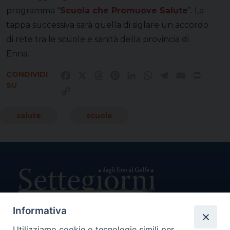
programma “
Scuola che Promuove Salute
”. La
tappa successiva sarà quella di siglare un accordo
di rete tra le scuole e sanità della provincia di
Enna.
CONDIVIDI
Facebook
X
Threads
Pinterest
LinkedIn
WhatsApp
Telegram
Email
Print
SU
Copy
Link
salute
scuola
Informativa
Utilizziamo cookie o tecnologie simili per
Direttore Responsabile Giuseppe Rabita