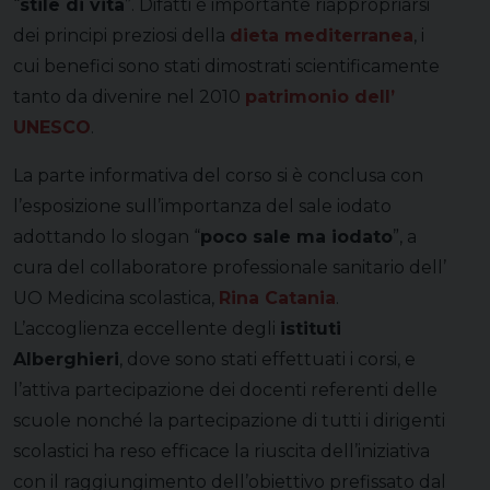
“
stile di vita
”. Difatti è importante riappropriarsi
dei principi preziosi della
dieta mediterranea
, i
cui benefici sono stati dimostrati scientificamente
tanto da divenire nel 2010
patrimonio dell’
UNESCO
.
La parte informativa del corso si è conclusa con
l’esposizione sull’importanza del sale iodato
adottando lo slogan “
poco sale ma iodato
”, a
cura del collaboratore professionale sanitario dell’
UO Medicina scolastica,
Rina Catania
.
L’accoglienza eccellente degli
istituti
Alberghieri
, dove sono stati effettuati i corsi, e
l’attiva​ partecipazione dei docenti referenti delle
scuole nonché la partecipazione di tutti i dirigenti
scolastici ha reso efficace la riuscita dell’iniziativa
con il raggiungimento dell’obiettivo prefissato dal