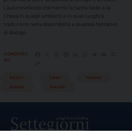
L’autorevolezza che hanno la Santa Sede e la
Chiesa in quegli ambienti e in quei luoghi si
traducono nella disponibilità a qualsiasi tentativo
di dialogo.
CONDIVIDI
Facebook
X
Threads
Pinterest
LinkedIn
WhatsApp
Telegram
Email
Print
SU
Copy
Link
Baturi
Gaza
Hamas
Israele
Parolin