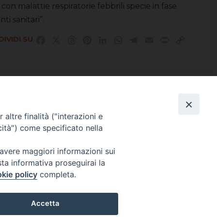
on malattie respiratorie febbrili specie in fase
i sanitari”.
IVIDI SU
Facebook
X
Threads
Pinterest
LinkedIn
WhatsApp
Telegram
Email
Print
Copy
Link
altre finalità ("interazioni e
Direttore Responsabile Giuseppe Rabita
cità") come specificato nella
Direttore Amministrativo Salvatore Bruno
Editore e Proprietà Opera di Religione della Diocesi di Piazza Armerina,
Via Cammarata, 21 – Piazza Armerina
 avere maggiori informazioni sui
P. I. 01121870867
sta informativa proseguirai la
Autorizzazione Tribunale di Enna n. 113 del 24/2/2007
kie policy
completa.
CHI SIAMO
PRIVACY POLICY
Accetta