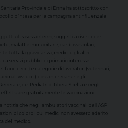
anitaria Provinciale di Enna ha sottoscritto con i
tocollo d’intesa per la campagna antinfluenzale
soggetti ultrasessantenni, soggetti a rischio per
bete, malattie immunitarie, cardiovascolari,
e tutta la gravidanza, medici e gli altri
o a servizi pubblici di primario interesse
del fuoco ecc.) e categorie di lavoratori (veterinari,
i animali vivi ecc.) possono recarsi negli
enerale, dei Pediatri di Libera Scelta e negli
er effettuare gratuitamente le vaccinazioni.
 notizia che negli ambulatori vaccinali dell’ASP
azioni di coloro i cui medici non avessero aderito
ta del medico.