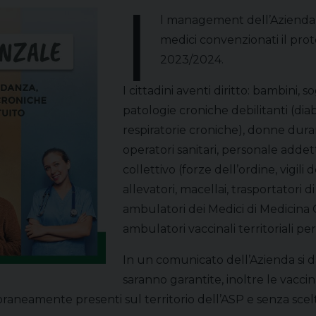
I
l management dell’Azienda S
medici convenzionati il pro
2023/2024.
I cittadini aventi diritto: bambini, 
patologie croniche debilitanti (dia
respiratorie croniche), donne durant
operatori sanitari, personale addett
collettivo (forze dell’ordine, vigili 
allevatori, macellai, trasportatori d
ambulatori dei Medici di Medicina G
ambulatori vaccinali territoriali p
In un comunicato dell’Azienda si da
saranno garantite, inoltre le vaccin
aneamente presenti sul territorio dell’ASP e senza scel