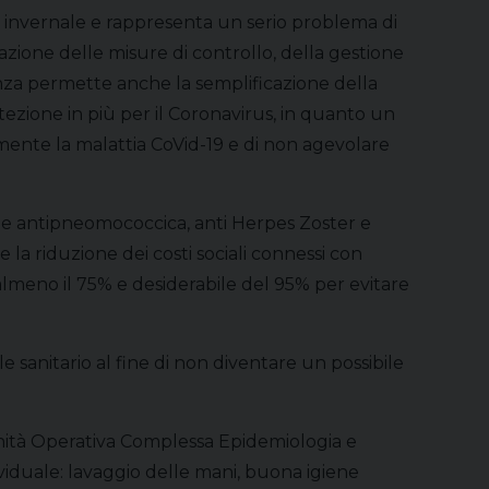
e invernale e rappresenta un serio problema di
tuazione delle misure di controllo, della gestione
luenza permette anche la semplificazione della
otezione in più per il Coronavirus, in quanto un
mente la malattia CoVid-19 e di non agevolare
one antipneomococcica, anti Herpes Zoster e
e la riduzione dei costi sociali connessi con
 almeno il 75% e desiderabile del 95% per evitare
 sanitario al fine di non diventare un possibile
’Unità Operativa Complessa Epidemiologia e
ividuale: lavaggio delle mani, buona igiene