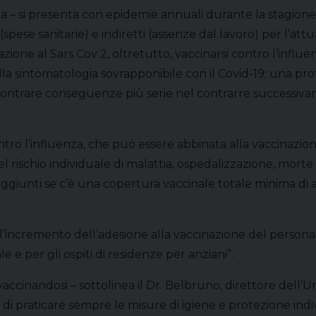
ta – si presenta con epidemie annuali durante la stagion
 (spese sanitarie) e indiretti (assenze dal lavoro) per l’at
lazione al Sars Cov 2, oltretutto, vaccinarsi contro l’inf
ella sintomatologia sovrapponibile con il Covid-19; una pr
scontrare conseguenze più serie nel contrarre successiva
ontro l’influenza, che può essere abbinata alla vaccinazi
el rischio individuale di malattia, ospedalizzazione, morte 
raggiunti se c’è una copertura vaccinale totale minima di
l’incremento dell’adesione alla vaccinazione del personale
le e per gli ospiti di residenze per anziani”.
vaccinandosi – sottolinea il Dr. Belbruno, direttore dell
a di praticare sempre le misure di igiene e protezione ind