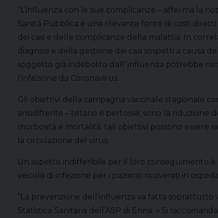
“L’influenza con le sue complicanze – afferma la no
Sanità Pubblica e una rilevante fonte di costi diretti
dei casi e delle complicanze della malattia. In corre
diagnosi e della gestione dei casi sospetti a causa d
soggetto già indebolito dall’ influenza potrebbe ri
l’infezione da Coronavirus.
Gli obiettivi della campagna vaccinale stagionale c
antidifterite – tetano e pertosse, sono la riduzione d
morbosità e mortalità; tali obiettivi possono essere 
la circolazione del virus.
Un aspetto indifferibile per il loro conseguimento è 
veicolo di infezione per i pazienti ricoverati in ospeda
“La prevenzione dell’influenza va fatta soprattutto 
Statistica Sanitaria dell’ASP di Enna. – Si raccomand