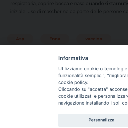
respiratoria, coprire bocca e naso quando si starnutis
iniziale, uso di mascherine da parte delle persone c
Asp
Enna
vaccino
Informativa
Utilizziamo cookie o tecnologie s
funzionalità semplici", "miglior
cookie policy.
Cliccando su "accetta" acconsent
cookie utilizzati e personalizza
navigazione installando i soli co
SEGUICI SU:
Personalizza