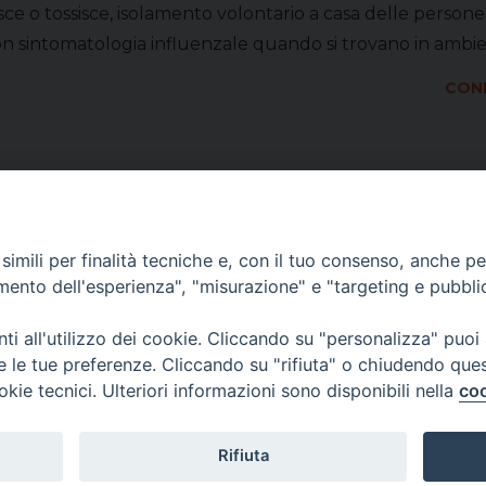
ce o tossisce, isolamento volontario a casa delle persone c
on sintomatologia influenzale quando si trovano in ambient
COND
imili per finalità tecniche e, con il tuo consenso, anche per 
amento dell'esperienza", "misurazione" e "targeting e pubbli
i all'utilizzo dei cookie. Cliccando su "personalizza" puoi
re le tue preferenze. Cliccando su "rifiuta" o chiudendo que
okie tecnici. Ulteriori informazioni sono disponibili nella
coo
Rifiuta