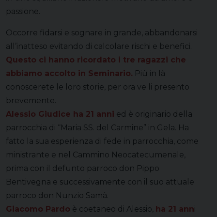
passione.
Occorre fidarsi e sognare in grande, abbandonarsi
all’inatteso evitando di calcolare rischi e benefici.
Questo ci hanno ricordato i tre ragazzi che
abbiamo accolto in Seminario.
Più in là
conoscerete le loro storie, per ora ve li presento
brevemente.
Alessio Giudice ha 21 anni
ed è originario della
parrocchia di “Maria SS. del Carmine” in Gela. Ha
fatto la sua esperienza di fede in parrocchia, come
ministrante e nel Cammino Neocatecumenale,
prima con il defunto parroco don Pippo
Bentivegna e successivamente con il suo attuale
parroco don Nunzio Samà.
Giacomo Pardo
è coetaneo di Alessio,
ha 21 ann
i