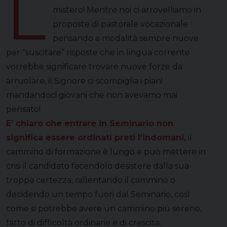
L
mistero! Mentre noi ci arrovelliamo in
proposte di pastorale vocazionale
pensando a modalità sempre nuove
per “suscitare” risposte che in lingua corrente
vorrebbe significare trovare nuove forze da
arruolare, il Signore ci scompiglia i piani
mandandoci giovani che non avevamo mai
pensato!
E’ chiaro che entrare in Seminario non
significa essere ordinati preti l’indomani,
il
cammino di formazione è lungo e può mettere in
crisi il candidato facendolo desistere dalla sua
troppa certezza, rallentando il cammino o
decidendo un tempo fuori dal Seminario, così
come si potrebbe avere un cammino più sereno,
fatto di difficoltà ordinarie e di crescita.