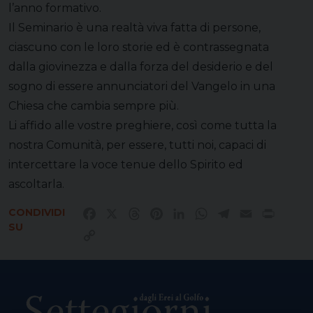
l’anno formativo.
Il Seminario è una realtà viva fatta di persone,
ciascuno con le loro storie ed è contrassegnata
dalla giovinezza e dalla forza del desiderio e del
sogno di essere annunciatori del Vangelo in una
Chiesa che cambia sempre più.
Li affido alle vostre preghiere, così come tutta la
nostra Comunità, per essere, tutti noi, capaci di
intercettare la voce tenue dello Spirito ed
ascoltarla.
CONDIVIDI
Facebook
X
Threads
Pinterest
LinkedIn
WhatsApp
Telegram
Email
Print
SU
Copy
Link