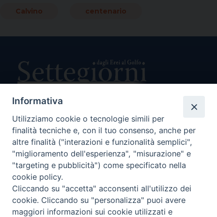
Calvino
centenario
Informativa
Utilizziamo cookie o tecnologie simili per
Direttore Responsabile Giuseppe Rabita
Direttore Amministrativo Salvatore Bruno
finalità tecniche e, con il tuo consenso, anche per
Editore e Proprietà Opera di Religione della Diocesi di Piazza
altre finalità ("interazioni e funzionalità semplici",
Armerina,
"miglioramento dell'esperienza", "misurazione" e
Via Cammarata, 21 – Piazza Armerina
"targeting e pubblicità") come specificato nella
P. I. 01121870867
cookie policy.
Autorizzazione Tribunale di Enna n. 113 del 24/2/2007
Cliccando su "accetta" acconsenti all'utilizzo dei
SEGUICI SU:
cookie. Cliccando su "personalizza" puoi avere
maggiori informazioni sui cookie utilizzati e