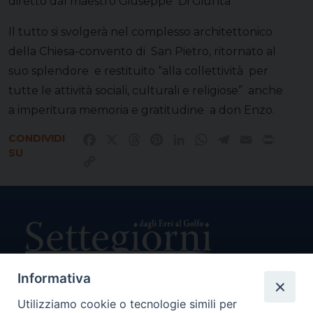
diretto dal maestro Giuseppe Di Giunta
Il tutto si svolgerà nel complesso architettonico
della Chiesa-convento di San Pietro, ritornato al
suo splendore e restituito “alla collettività per
tutte le attività sociali, culturali e religiose” anche
a imperitura memoria e gratitudine a don Enzo.
CONDIVIDI
Facebook
X
Threads
Pinterest
LinkedIn
WhatsApp
Telegram
Email
Print
SU
Copy
Link
Informativa
Utilizziamo cookie o tecnologie simili per
Direttore Responsabile Giuseppe Rabita