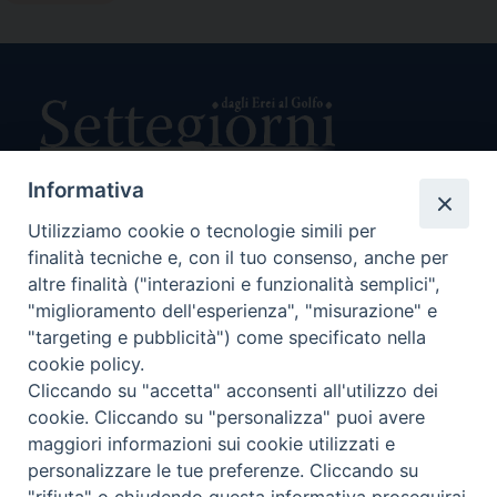
Informativa
Utilizziamo cookie o tecnologie simili per
Direttore Responsabile Giuseppe Rabita
finalità tecniche e, con il tuo consenso, anche per
Direttore Amministrativo Salvatore Bruno
Editore e Proprietà Opera di Religione della Diocesi di Piazza
altre finalità ("interazioni e funzionalità semplici",
Armerina,
"miglioramento dell'esperienza", "misurazione" e
Via Cammarata, 21 – Piazza Armerina
"targeting e pubblicità") come specificato nella
P. I. 01121870867
cookie policy.
Autorizzazione Tribunale di Enna n. 113 del 24/2/2007
Cliccando su "accetta" acconsenti all'utilizzo dei
SEGUICI SU:
cookie. Cliccando su "personalizza" puoi avere
maggiori informazioni sui cookie utilizzati e
personalizzare le tue preferenze. Cliccando su