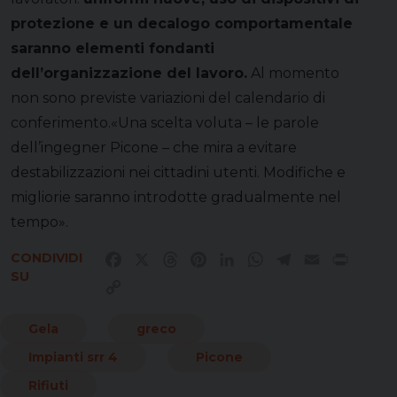
protezione e un decalogo comportamentale
saranno elementi fondanti
dell’organizzazione del lavoro.
Al momento
non sono previste variazioni del calendario di
conferimento.«Una scelta voluta – le parole
dell’ingegner Picone – che mira a evitare
destabilizzazioni nei cittadini utenti. Modifiche e
migliorie saranno introdotte gradualmente nel
tempo».
CONDIVIDI
Facebook
X
Threads
Pinterest
LinkedIn
WhatsApp
Telegram
Email
Print
SU
Copy
Link
Gela
greco
Impianti srr 4
Picone
Rifiuti