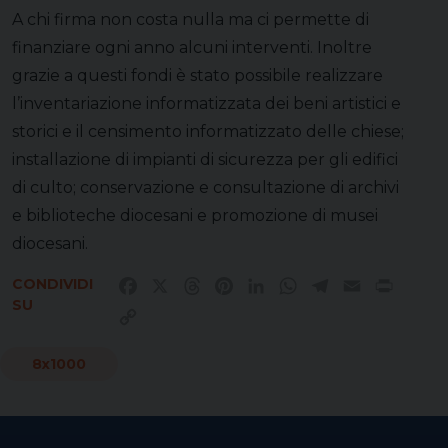
A chi firma non costa nulla ma ci permette di
finanziare ogni anno alcuni interventi. Inoltre
grazie a questi fondi è stato possibile realizzare
l’inventariazione informatizzata dei beni artistici e
storici e il censimento informatizzato delle chiese;
installazione di impianti di sicurezza per gli edifici
di culto; conservazione e consultazione di archivi
e biblioteche diocesani e promozione di musei
diocesani.
CONDIVIDI
Facebook
X
Threads
Pinterest
LinkedIn
WhatsApp
Telegram
Email
Print
SU
Copy
Link
8x1000