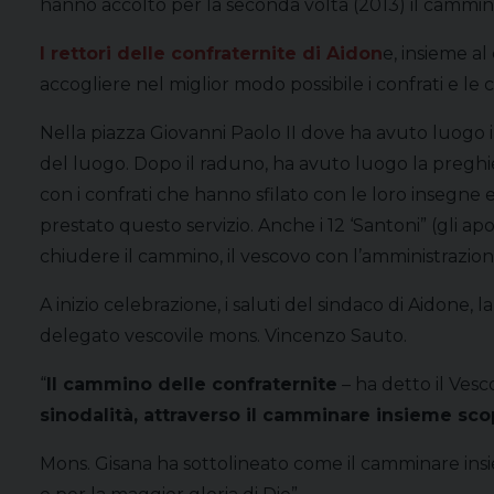
hanno accolto per la seconda volta (2013) il cammi
I rettori delle confraternite di Aidon
e, insieme a
accogliere nel miglior modo possibile i confrati e l
Nella piazza Giovanni Paolo II dove ha avuto luogo il r
del luogo. Dopo il raduno, ha avuto luogo la preghiera
con i confrati che hanno sfilato con le loro insegn
prestato questo servizio. Anche i 12 ‘Santoni” (gli a
chiudere il cammino, il vescovo con l’amministrazi
A inizio celebrazione, i saluti del sindaco di Aidone,
delegato vescovile mons. Vincenzo Sauto.
“
Il cammino delle confraternite
– ha detto il Vesc
sinodalità, attraverso il camminare insieme scop
Mons. Gisana ha sottolineato come il camminare insie