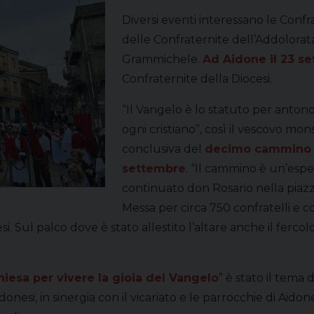
Diversi eventi interessano le Conf
delle Confraternite dell’Addolorata
Grammichele.
Ad Aidone il 23 s
Confraternite della Diocesi.
“Il Vangelo è lo statuto per antonom
ogni cristiano”, così il vescovo mon
conclusiva del
decimo cammino c
settembre
. “Il cammino è un’esper
continuato don Rosario nella piazz
Messa per circa 750 confratelli e c
si. Sul palco dove è stato allestito l’altare anche il fer
iesa per vivere la gioia del Vangelo
” è stato il tem
nesi, in sinergia con il vicariato e le parrocchie di Aidon