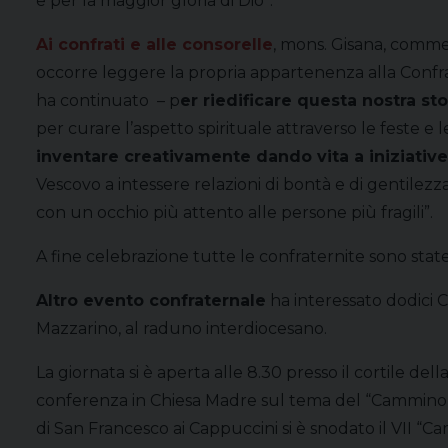
e per la maggior gloria di Dio”.
Ai confrati e alle consorelle
, mons. Gisana, commen
occorre leggere la propria appartenenza alla Confrat
ha continuato – p
er riedificare questa nostra sto
per curare l’aspetto spirituale attraverso le feste e 
inventare creativamente dando vita a iniziative i
Vescovo a intessere relazioni di bontà e di gentilezz
con un occhio più attento alle persone più fragili”.
A fine celebrazione tutte le confraternite sono state
Altro evento confraternale
ha interessato dodici 
Mazzarino, al raduno interdiocesano.
La giornata si è aperta alle 8.30 presso il cortile del
conferenza in Chiesa Madre sul tema del “Cammino” d
di San Francesco ai Cappuccini si è snodato il VII “Ca