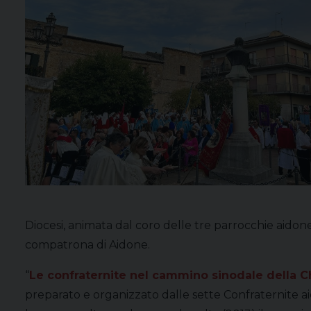
Diocesi, animata dal coro delle tre parrocchie aidone
compatrona di Aidone.
“
Le confraternite nel cammino sinodale della Ch
preparato e organizzato dalle sette Confraternite aido