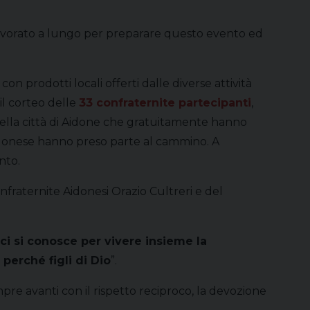
 lavorato a lungo per preparare questo evento ed
con prodotti locali offerti dalle diverse attività
 il corteo delle
33 confraternite partecipanti
,
della città di Aidone che gratuitamente hanno
 aidonese hanno preso parte al cammino. A
nto.
onfraternite Aidonesi Orazio Cultreri e del
i si conosce per vivere insieme la
perché figli di Dio
”.
re avanti con il rispetto reciproco, la devozione