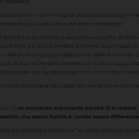
no diocesano.
l coordinatore e i loro consigli di amministrazione hanno
e consorelle giunte ad Aidone nel primo pomeriggio.
aduno è stata allestita la segreteria e il punto di ristoro 
 di inizio; si è quindi snodato attraverso le principali vie
e e uniformi, accompagnati dalle marce delle due bande 
postoli) di Aidone che sono presenti nei riti della Pasqua
one Comunale che ha patrocinato con un contributo l’eve
 la prof.ssa Anna Maria Raccuglia, del coordinatore delle c
ovo – è
un momento importante perché ci si raduna, c
rendo che siamo fratelli e sorelle senza differenze 
me sta ad indicare anche che “la nostra esistenza va semp