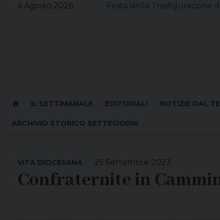
Skip
6 Agosto 2026
Festa della Trasfigurazione d
to
content
IL SETTIMANALE
EDITORIALI
NOTIZIE DAL T
ARCHIVIO STORICO SETTEGIORNI
25 Settembre 2023
VITA DIOCESANA
Confraternite in Cammi