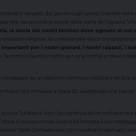
tando il Vangelo del giorno sugli operai chiamati nelle d
ernita, riscoprendosi operai nella vigna del Signore “che 
ria, la storia dei nostri territori dove ognuno di noi 
le tradizioni religiose, le confraternite devono impegnarsi 
mportanti per i nostri giovani, i nostri ragazzi, i no
a “la prima cosa importante per una confraternita è imparar
 omaggiate da un piatto in ceramica realizzato da due art
Confraternite intitolate a Maria SS. Addolorata che hann
la scuola “La Marca” con l’accoglienza delle confraternite p
ove il vescovo mons. Gisana ha lanciato il suo messaggio
mmino” delle Confraternite, con i confrati in abiti sacri, 