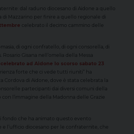
raternite: dal raduno diocesano di Aidone a quello
 di Mazzarino per finire a quello regionale di
ettembre
celebrato il decimo cammino delle
asia, di ogni confratello, di ogni consorella, di
s. Rosario Gisana nell’omelia della Messa
elebrato ad Aidone lo scorso sabato 23
ienza forte che ci vede tutti riuniti” ha
a Cordova di Aidone, dove è stata celebrata la
onsorelle partecipanti dai diversi comuni della
colo con l’immagine della Madonna delle Grazie
a di fondo che ha animato questo evento
e e l’ufficio diocesano per le confraternite, che