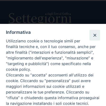
Informativa
Utilizziamo cookie o tecnologie simili per
Direttore Responsabile Giuseppe Rabita
finalità tecniche e, con il tuo consenso, anche per
Direttore Amministrativo Salvatore Bruno
Editore e Proprietà Opera di Religione della Diocesi di Piazza
altre finalità ("interazioni e funzionalità semplici",
Armerina,
"miglioramento dell'esperienza", "misurazione" e
Via Cammarata, 21 – Piazza Armerina
"targeting e pubblicità") come specificato nella
P. I. 01121870867
cookie policy.
Autorizzazione Tribunale di Enna n. 113 del 24/2/2007
Cliccando su "accetta" acconsenti all'utilizzo dei
SEGUICI SU:
cookie. Cliccando su "personalizza" puoi avere
maggiori informazioni sui cookie utilizzati e
personalizzare le tue preferenze. Cliccando su
"rifiuta" o chiudendo questa informativa proseguirai
CHI SIAMO
PRIVACY POLICY
la navigazione installando i soli cookie tecnici.