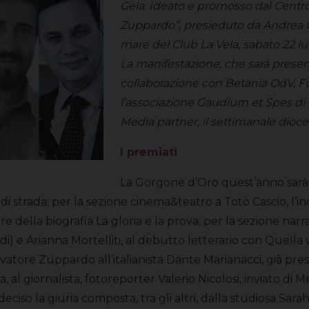
Gela. Ideato e promosso dal Centro d
Zuppardo”, presieduto da Andrea Cas
mare del Club La Vela, sabato 22 lug
La manifestazione, che sarà present
collaborazione con Betania OdV, 
l’associazione Gaudium et Spes di B
Media partner, il settimanale dioce
I premiati
La Gorgone d’Oro quest’anno sarà 
i strada; per la sezione cinema&teatro a Totò Cascio, l
della biografia La gloria e la prova; per la sezione narra
di) e Arianna Mortelliti, al debutto letterario con Quella
ore Zuppardo all’italianista Dante Marianacci, già presiden
al giornalista, fotoreporter Valerio Nicolosi, inviato di M
eciso la giuria composta, tra gli altri, dalla studiosa Sa