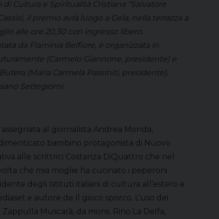
i Cultura e Spiritualità Cristiana “Salvatore
sisi, il premio avrà luogo a Gela, nella terrazza a
lio alle ore 20,30 con ingresso libero.
ata da Flaminia Belfiore, è organizzata in
Futuramente (Carmelo Giannone, presidente) e
utera (Maria Carmela Passiniti, presidente).
sano Settegiorni.
assegnata al giornalista Andrea Monda,
’indimenticato bambino protagonista di Nuovo
tiva alle scrittrici Costanza DiQuattro che nel
 volta che mia moglie ha cucinato i peperoni
te degli Istituti italiani di cultura all’estero e
ediaset e autore de Il gioco sporco. L’uso dei
rah Zappulla Muscarà, da mons. Rino La Delfa,