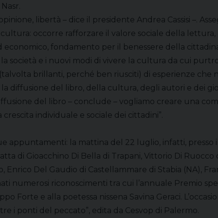
 Nasr.
pinione, libertà – dice il presidente Andrea Cassisi –. A
ultura: occorre rafforzare il valore sociale della lettur
le ed economico, fondamento per il benessere della cittad
ella società e i nuovi modi di vivere la cultura da cui pu
talvolta brillanti, perché ben riusciti) di esperienze che 
diffusione del libro, della cultura, degli autori e dei gio
iffusione del libro – conclude – vogliamo creare una co
crescita individuale e sociale dei cittadini”.
appuntamenti: la mattina del 22 luglio, infatti, presso il
tratta di Gioacchino Di Bella di Trapani, Vittorio Di Ruoc
, Enrico Del Gaudio di Castellammare di Stabia (NA), Fra
ati numerosi riconoscimenti tra cui l’annuale Premio spe
 Pippo Forte e alla poetessa nissena Savina Geraci. L’occas
tre i ponti del peccato”, edita da Cesvop di Palermo.