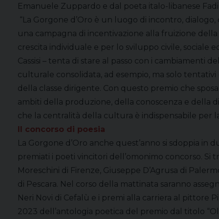
Emanuele Zuppardo e dal poeta italo-libanese Fadi
“La Gorgone d’Oro è un luogo di incontro, dialogo, o
una campagna di incentivazione alla fruizione della c
crescita individuale e per lo sviluppo civile, socia
Cassisi – tenta di stare al passo con i cambiamenti d
culturale consolidata, ad esempio, ma solo tentativi (
della classe dirigente. Con questo premio che sposa la 
ambiti della produzione, della conoscenza e della d
che la centralità della cultura è indispensabile per la 
Il concorso di poesia
La Gorgone d’Oro anche quest’anno si sdoppia in due 
premiati i poeti vincitori dell’omonimo concorso. Si 
Moreschini di Firenze, Giuseppe D’Agrusa di Palermo
di Pescara. Nel corso della mattinata saranno assegn
Neri Novi di Cefalù e i premi alla carriera al pittore
2023 dell’antologia poetica del premio dal titolo “Ol