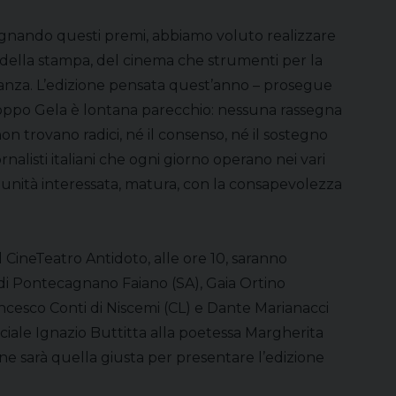
ssegnando questi premi, abbiamo voluto realizzare
a, della stampa, del cinema che strumenti per la
inanza. L’edizione pensata quest’anno – prosegue
rtroppo Gela è lontana parecchio: nessuna rassegna
non trovano radici, né il consenso, né il sostegno
rnalisti italiani che ogni giorno operano nei vari
munità interessata, matura, con la consapevolezza
 CineTeatro Antidoto, alle ore 10, saranno
co di Pontecagnano Faiano (SA), Gaia Ortino
ncesco Conti di Niscemi (CL) e Dante Marianacci
ciale Ignazio Buttitta alla poetessa Margherita
ione sarà quella giusta per presentare l’edizione