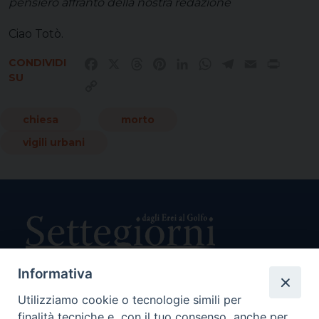
pensiero affranto della nostra redazione
Ciao Totò.
CONDIVIDI
Facebook
X
Threads
Pinterest
LinkedIn
WhatsApp
Telegram
Email
Print
SU
Copy
Link
chiesa
morto
vigili urbani
Informativa
Utilizziamo cookie o tecnologie simili per
Direttore Responsabile Giuseppe Rabita
finalità tecniche e, con il tuo consenso, anche per
Direttore Amministrativo Salvatore Bruno