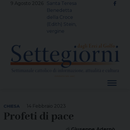
Skip
9 Agosto 2026
Santa Teresa
to
Benedetta
content
della Croce
(Edith) Stein,
vergine
14 Febbraio 2023
CHIESA
Profeti di pace
di
Giuseppe Adernò