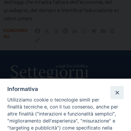
dell’oggi che innalza l’altare dell’economia, del
guadagno, del denaro e mortifica l’educazione e i
valori umani.
CONDIVIDI
Facebook
X
Threads
Pinterest
LinkedIn
WhatsApp
Telegram
Email
Print
SU
Copy
Link
Informativa
Utilizziamo cookie o tecnologie simili per
Direttore Responsabile Giuseppe Rabita
finalità tecniche e, con il tuo consenso, anche per
Direttore Amministrativo Salvatore Bruno
Editore e Proprietà Opera di Religione della Diocesi di Piazza
altre finalità ("interazioni e funzionalità semplici",
Armerina,
"miglioramento dell'esperienza", "misurazione" e
Via Cammarata, 21 – Piazza Armerina
"targeting e pubblicità") come specificato nella
P. I. 01121870867