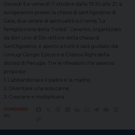
Giovedì 6 e venerdì 7 ottobre dalle 19.30 alle 21, si
svolgeranno presso la chiesa di sant’Agostino di
Gela, due serate di spiritualità sul tema “La
famiglia icona della Trinità”. L’evento, organizzato
da don Lino di Dio rettore della chiesa di
Sant’Agostino, è aperto a tutti e sarà guidato dai
coniugi Giorgio Epicoco e Cristina Righi della
diocesi di Perugia. Tre le riflessioni che saranno
proposte:
1. L’abbandonare il padre e la madre;
2. Diventare una sola carne;
3. Crescere e moltiplicarsi
CONDIVIDI
Facebook
X
Threads
Pinterest
LinkedIn
WhatsApp
Telegram
Email
Print
SU
Copy
Link