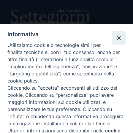
Informativa
Utilizziamo cookie o tecnologie simili per
Direttore Responsabile Giuseppe Rabita
Direttore Amministrativo Salvatore Bruno
finalità tecniche e, con il tuo consenso, anche per
Editore e Proprietà Opera di Religione della Diocesi di Piazza
altre finalità ("interazioni e funzionalità semplici",
Armerina,
"miglioramento dell'esperienza", "misurazione" e
Via Cammarata, 21 – Piazza Armerina
"targeting e pubblicità") come specificato nella
P. I. 01121870867
cookie policy.
Autorizzazione Tribunale di Enna n. 113 del 24/2/2007
Cliccando su "accetta" acconsenti all'utilizzo dei
SEGUICI SU:
cookie. Cliccando su "personalizza" puoi avere
maggiori informazioni sui cookie utilizzati e
personalizzare le tue preferenze. Cliccando su
"rifiuta" o chiudendo questa informativa proseguirai
CHI SIAMO
PRIVACY POLICY
la navigazione installando i soli cookie tecnici.
Ulteriori informazioni sono disponibili nella
cookie
Preferenze Cookie