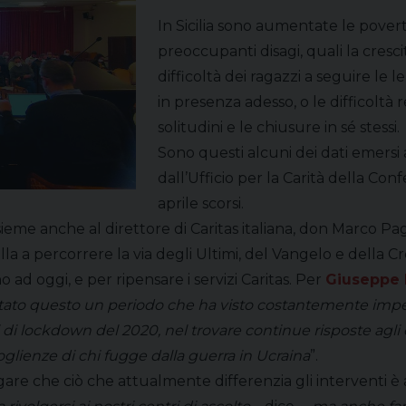
In Sicilia sono aumentate le povertà
preoccupanti disagi, quali la cresc
difficoltà dei ragazzi a seguire le l
in presenza adesso, o le difficoltà 
solitudini e le chiusure in sé stessi.
Sono questi alcuni dei dati emersi
dall’Ufficio per la Carità della Confe
aprile scorsi.
 – insieme anche al direttore di Caritas italiana, don Marco
lla a percorrere la via degli Ultimi, del Vangelo e della Cr
 ad oggi, e per ripensare i servizi Caritas. Per
Giuseppe P
tato questo un periodo che ha visto costantemente impegn
 di lockdown del 2020, nel trovare continue risposte agli
glienze di chi fugge dalla guerra in Ucraina
”.
piegare che ciò che attualmente differenzia gli interventi 