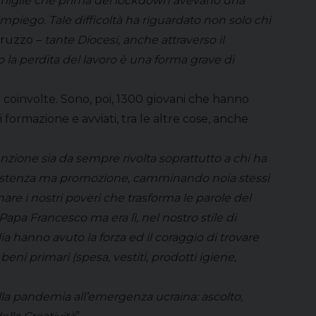
miglie che prima del lockdown avevano una
mpiego. Tale difficoltà ha riguardato non solo chi
ruzzo –
tante Diocesi, anche attraverso il
la perdita del lavoro è una forma grave di
dali coinvolte. Sono, poi, 1300 giovani che hanno
i formazione e avviati, tra le altre cose, anche
nzione sia da sempre rivolta soprattutto a chi ha
ssistenza ma promozione, camminando noia stessi
e i nostri poveri che trasforma le parole del
apa Francesco ma era lì, nel nostro stile di
lia hanno avuto la forza ed il coraggio di trovare
ni primari (spesa, vestiti, prodotti igiene,
lla pandemia all’emergenza ucraina: ascolto,