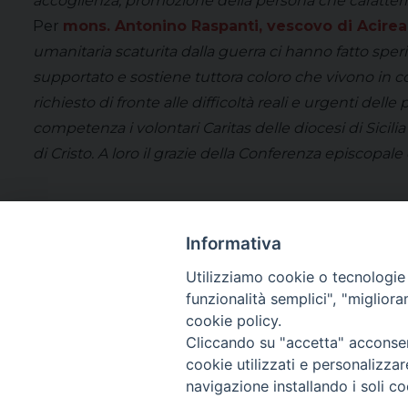
accoglienza, promozione della persona che caratterizza
Per
mons. Antonino Raspanti, vescovo di Acirea
umanitaria scaturita dalla guerra ci hanno fatto sperim
supportato e sostiene tuttora coloro che vivono in con
richiesto di fronte alle difficoltà reali e urgenti d
competenza i volontari Caritas delle diocesi di Sici
di Cristo. A loro il grazie della Conferenza episcopale 
Informativa
Utilizziamo cookie o tecnologie s
funzionalità semplici", "miglior
cookie policy.
Cliccando su "accetta" acconsent
cookie utilizzati e personalizza
navigazione installando i soli co