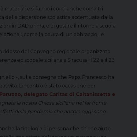
 materiali e si fanno i conti anche con altri
ita della dispersione scolastica accentuata dalla
ezioni in DAD prima, e di gestire il ritorno a scuola
relazionali, come la paura di un abbraccio, le
 a ridosso del Convegno regionale organizzato
renza episcopale siciliana a Siracusa, il 22 e il 23
 Pagniello -, sulla consegna che Papa Francesco ha
eatività. L’incontro è stato occasione per
aruzzo, delegato Caritas di Caltanissetta e
ata la nostra Chiesa siciliana nel far fronte
 effetti della pandemia che ancora oggi sono
è anche la tipologia di persona che chiede aiuto