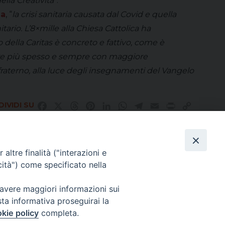
ella Creatività
”.
na
, “
la crisi sanitaria causata dal Covid e quella
tario. L’8×mille alla Chiesa Cattolica ha
o della Caritas è concreto e fattivo, come è
empre più spesso e sempre con maggiore
raterno, alla luce degli insegnamenti del Vangelo
IVIDI SU
Facebook
X
Threads
Pinterest
LinkedIn
WhatsApp
Telegram
Email
Print
Copy
Link
altre finalità ("interazioni e
Direttore Responsabile Giuseppe Rabita
cità") come specificato nella
Direttore Amministrativo Salvatore Bruno
Editore e Proprietà Opera di Religione della Diocesi di Piazza Armerina,
Via Cammarata, 21 – Piazza Armerina
 avere maggiori informazioni sui
P. I. 01121870867
sta informativa proseguirai la
Autorizzazione Tribunale di Enna n. 113 del 24/2/2007
kie policy
completa.