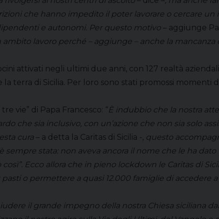
ivolgersi ai nostri centri di ascolto
– dice –
, ma anche fa
izioni che hanno impedito il poter lavorare o cercare un i
i dipendenti e autonomi. Per questo motivo
– aggiunge Pa
n ambito lavoro perché – aggiunge – anche la mancanza o 
tirocini attivati negli ultimi due anni, con 127 realtà azien
la terra di Sicilia. Per loro sono stati promossi momenti d
e tre vie” di Papa Francesco: “
È indubbio che la nostra atte
rdo che sia inclusivo, con un’azione che non sia solo a
uesta cura
– a detta la Caritas di Sicilia -,
questo accompagnar
c’è sempre stata: non aveva ancora il nome che le ha dato P
 così”. Ecco allora che in pieno lockdown le Caritas di Sici
pasti o permettere a quasi 12.000 famiglie di accedere a be
hiudere il grande impegno della nostra Chiesa siciliana da