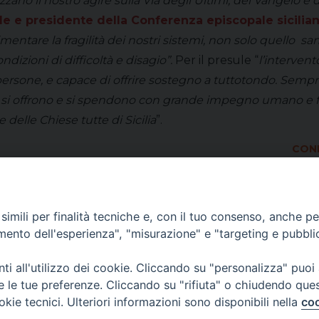
no il nostro agire sulla Via degli Ultimi, del Vangelo e d
le e presidente della Conferenza episcopale sicilia
entare la fragilità dei nostri sistemi, non solo quello sani
dizioni di difficoltà e disagio”.
Per il presule “
l’intervent
elle persone, e capace di offrire sostegno a tuttotondo. S
lia si offrono e si spendono con grande impegno umano e f
e delle Chiese tutte di Sicilia
”.
COND
imili per finalità tecniche e, con il tuo consenso, anche per 
amento dell'esperienza", "misurazione" e "targeting e pubbli
i all'utilizzo dei cookie. Cliccando su "personalizza" puoi
re le tue preferenze. Cliccando su "rifiuta" o chiudendo que
okie tecnici. Ulteriori informazioni sono disponibili nella
coo