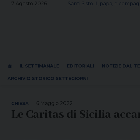
Skip
7 Agosto 2026
Santi Sisto II, papa, e compagn
to
content
IL SETTIMANALE
EDITORIALI
NOTIZIE DAL T
ARCHIVIO STORICO SETTEGIORNI
6 Maggio 2022
CHIESA
Le Caritas di Sicilia acca