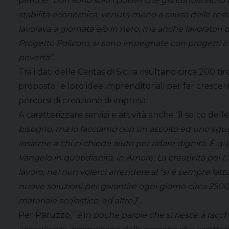
perché “
non sono solo i poveri che già conosciamo a r
stabilità economica, venuta meno a causa delle restr
lavorava a giornata e/o in nero, ma anche lavorator
Progetto Policoro, si sono impegnate con progetti i
povertà”.
Tra i dati delle Caritas di Sicilia risultano circa 200 
proposto le loro idee imprenditoriali per far crescere 
percorsi di creazione di impresa.
A caratterizzare servizi e attività anche “il solco dell
bisogno, ma lo facciamo con un ascolto ed uno sgua
insieme a chi ci chiede aiuto per ridare dignità. È q
Vangelo in quotidianità, in Amore. La creatività poi 
lavoro, nel non volerci arrendere al “si è sempre fatto
nuove soluzioni per garantire ogni giorno circa 2500 
materiale scolastico, ed altro.)
”.
Per Paruzzo, “
è
i
n poche parole che si riesce a racc