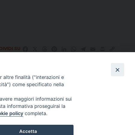
IVIDI SU
Facebook
X
Threads
Pinterest
LinkedIn
WhatsApp
Telegram
Email
Print
Copy
Link
altre finalità ("interazioni e
Direttore Responsabile Giuseppe Rabita
cità") come specificato nella
Direttore Amministrativo Salvatore Bruno
Editore e Proprietà Opera di Religione della Diocesi di Piazza Armerina,
Via Cammarata, 21 – Piazza Armerina
 avere maggiori informazioni sui
P. I. 01121870867
sta informativa proseguirai la
Autorizzazione Tribunale di Enna n. 113 del 24/2/2007
kie policy
completa.
CHI SIAMO
PRIVACY POLICY
Accetta