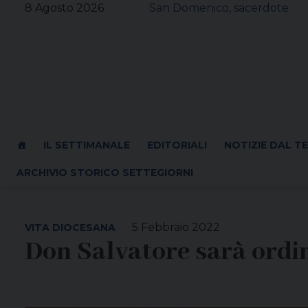
Skip
8 Agosto 2026
San Domenico, sacerdote
to
content
IL SETTIMANALE
EDITORIALI
NOTIZIE DAL T
ARCHIVIO STORICO SETTEGIORNI
5 Febbraio 2022
VITA DIOCESANA
Don Salvatore sarà ordi