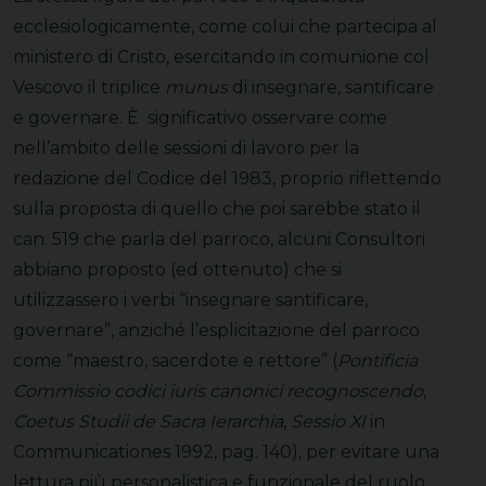
ecclesiologicamente, come colui che partecipa al
ministero di Cristo, esercitando in comunione col
Vescovo il triplice
munus
di insegnare, santificare
e governare. È significativo osservare come
nell’ambito delle sessioni di lavoro per la
redazione del Codice del 1983, proprio riflettendo
sulla proposta di quello che poi sarebbe stato il
can. 519 che parla del parroco, alcuni Consultori
abbiano proposto (ed ottenuto) che si
utilizzassero i verbi “insegnare santificare,
governare”, anziché l’esplicitazione del parroco
come “maestro, sacerdote e rettore” (
Pontificia
Commissio codici iuris canonici recognoscendo
,
Coetus Studii de Sacra Ierarchia
,
Sessio XI
in
Communicationes 1992, pag. 140), per evitare una
lettura più personalistica e funzionale del ruolo