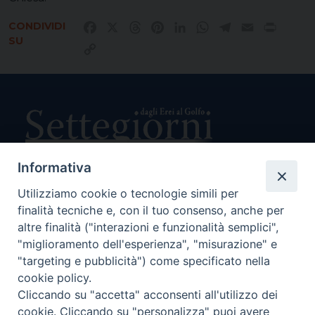
CONDIVIDI
Facebook
X
Threads
Pinterest
LinkedIn
WhatsApp
Telegram
Email
Print
SU
Copy
Link
Informativa
Utilizziamo cookie o tecnologie simili per
Direttore Responsabile Giuseppe Rabita
Direttore Amministrativo Salvatore Bruno
finalità tecniche e, con il tuo consenso, anche per
Editore e Proprietà Opera di Religione della Diocesi di Piazza
altre finalità ("interazioni e funzionalità semplici",
Armerina,
"miglioramento dell'esperienza", "misurazione" e
Via Cammarata, 21 – Piazza Armerina
"targeting e pubblicità") come specificato nella
P. I. 01121870867
cookie policy.
Autorizzazione Tribunale di Enna n. 113 del 24/2/2007
Cliccando su "accetta" acconsenti all'utilizzo dei
SEGUICI SU:
cookie. Cliccando su "personalizza" puoi avere