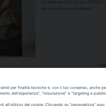
Soroptimist Club di Gela 2019/21, i
tecnica del prezioso dipinto.
COND
imili per finalità tecniche e, con il tuo consenso, anche per 
amento dell'esperienza", "misurazione" e "targeting e pubbli
i all'utilizzo dei cookie. Cliccando su "personalizza" puoi