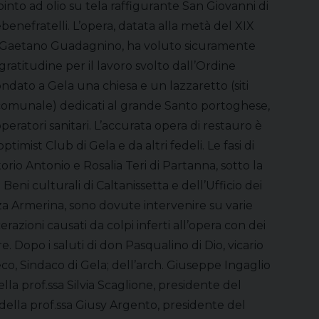
ipinto ad olio su tela raffigurante San Giovanni di
benefratelli. L’opera, datata alla metà del XIX
ano Gaetano Guadagnino, ha voluto sicuramente
ratitudine per il lavoro svolto dall’Ordine
ondato a Gela una chiesa e un lazzaretto (siti
comunale) dedicati al grande Santo portoghese,
peratori sanitari. L’accurata opera di restauro è
timist Club di Gela e da altri fedeli. Le fasi di
orio Antonio e Rosalia Teri di Partanna, sotto la
eni culturali di Caltanissetta e dell’Ufficio dei
azza Armerina, sono dovute intervenire su varie
cerazioni causati da colpi inferti all’opera con dei
e. Dopo i saluti di don Pasqualino di Dio, vicario
eco, Sindaco di Gela; dell’arch. Giuseppe Ingaglio
ella prof.ssa Silvia Scaglione, presidente del
della prof.ssa Giusy Argento, presidente del