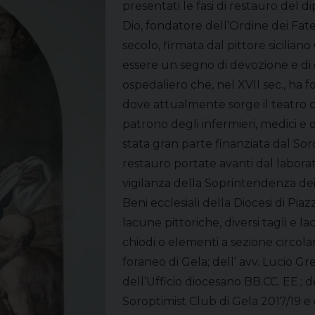
presentati le fasi di restauro del d
Dio, fondatore dell’Ordine dei Fate
secolo, firmata dal pittore sicili
essere un segno di devozione e di g
ospedaliero che, nel XVII sec., ha f
dove attualmente sorge il teatro 
patrono degli infermieri, medici e o
stata gran parte finanziata dal Sorop
restauro portate avanti dal laborat
vigilanza della Soprintendenza dei B
Beni ecclesiali della Diocesi di Pi
lacune pittoriche, diversi tagli e la
chiodi o elementi a sezione circolar
foraneo di Gela; dell’ avv. Lucio Gr
dell’Ufficio diocesano BB.CC. EE.; d
Soroptimist Club di Gela 2017/19 e 