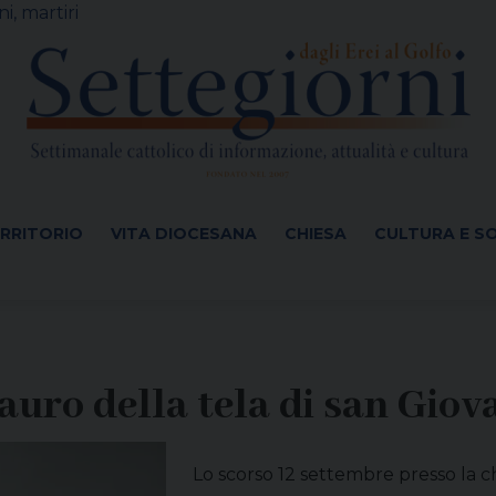
i, martiri
ERRITORIO
VITA DIOCESANA
CHIESA
CULTURA E S
auro della tela di san Giov
Lo scorso 12 settembre presso la ch