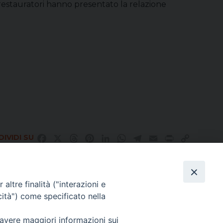
 restauratori hanno presentato la relazione
IVIDI SU
Facebook
X
Threads
Pinterest
LinkedIn
WhatsApp
Telegram
Email
Print
Copy
Link
altre finalità ("interazioni e
Direttore Responsabile Giuseppe Rabita
cità") come specificato nella
Direttore Amministrativo Salvatore Bruno
Editore e Proprietà Opera di Religione della Diocesi di Piazza Armerina,
 avere maggiori informazioni sui
Via Cammarata, 21 – Piazza Armerina