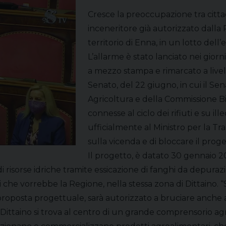
Cresce la preoccupazione tra cittadi
inceneritore già autorizzato dalla Re
territorio di Enna, in un lotto dell’e
L’allarme è stato lanciato nei giorn
a mezzo stampa e rimarcato a livell
Senato, del 22 giugno, in cui il 
Agricoltura e della Commissione Bica
connesse al ciclo dei rifiuti e su ill
ufficialmente al Ministro per la Tr
sulla vicenda e di bloccare il prog
Il progetto, è datato 30 gennaio 2020
i risorse idriche tramite essicazione di fanghi da depura
 che vorrebbe la Regione, nella stessa zona di Dittaino.
roposta progettuale, sarà autorizzato a bruciare anche al
a di Dittaino si trova al centro di un grande comprensorio ag