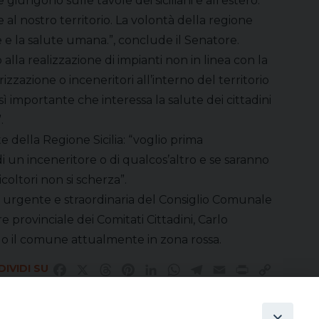
ngono sulle tavole dei siciliani e all’estero.
l nostro territorio. La volontà della regione
e e la salute umana.”, conclude il Senatore.
lla realizzazione di impianti non in linea con la
izzazione o inceneritori all’interno del territorio
mportante che interessa la salute dei cittadini
.
 della Regione Sicilia: “voglio prima
 un inceneritore o di qualcos’altro e se saranno
coltori non si scherza”.
ne urgente e straordinaria del Consiglio Comunale
 provinciale dei Comitati Cittadini, Carlo
do il comune attualmente in zona rossa.
IVIDI SU
Facebook
X
Threads
Pinterest
LinkedIn
WhatsApp
Telegram
Email
Print
Copy
Link