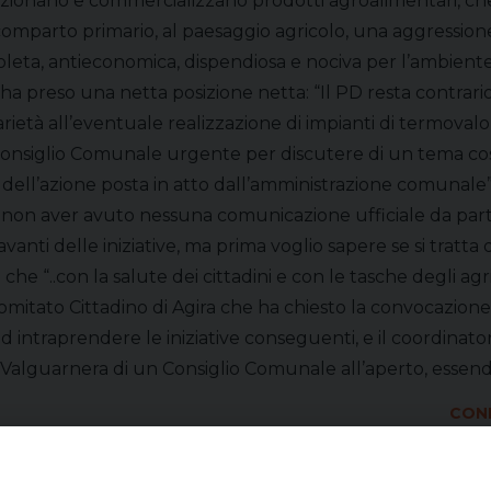
onano e commercializzano prodotti agroalimentari, che giu
mparto primario, al paesaggio agricolo, una aggressione a
obsoleta, antieconomica, dispendiosa e nociva per l’ambient
preso una netta posizione netta: “Il PD resta contrario a
rietà all’eventuale realizzazione di impianti di termovalor
nsiglio Comunale urgente per discutere di un tema così i
e dell’azione posta in atto dall’amministrazione comunale”
di non aver avuto nessuna comunicazione ufficiale da parte
 delle iniziative, ma prima voglio sapere se si tratta di
e “..con la salute dei cittadini e con le tasche degli agri
l Comitato Cittadino di Agira che ha chiesto la convocazio
 intraprendere le iniziative conseguenti, e il coordinatore
 Valguarnera di un Consiglio Comunale all’aperto, essen
COND