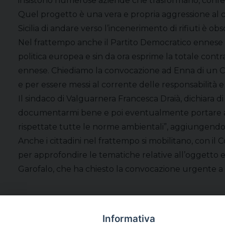
insistono numerose aziende che trasformano, confezi
Quel progetto è una vera e propria aggressione al co
Sicilia di andare verso l’incenerimento di rifiuti è 
Nel frattempo anche il Partito Democratico ennese ha 
politica europea e sin da ora esprime la totale contra
ennese. Chiediamo la convocazione ad Enna di un Co
e per essere messi al corrente delle responsabilità 
Il sindaco di Valguarnera Francesca Draià, dichiara 
documentarmi bene e poi eventualmente portare avanti
rispettate tutte le norme ambientali”, aggiungendo ch
Anche i cittadini nel frattempo si mobilitano, con i
per approfondire le tematiche relative all’oggetto ed
Garofalo, che ha chiesto la convocazione urgente a
Informativa