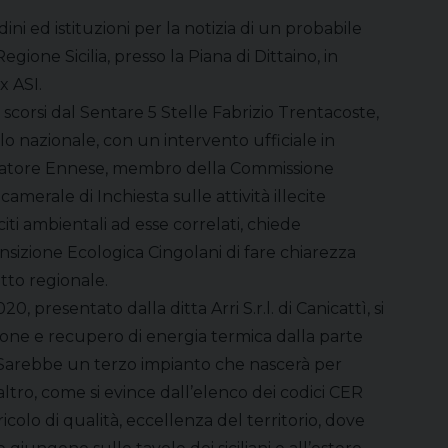
ni ed istituzioni per la notizia di un probabile
gione Sicilia, presso la Piana di Dittaino, in
x ASI.
i scorsi dal Sentare 5 Stelle Fabrizio Trentacoste,
o nazionale, con un intervento ufficiale in
Senatore Ennese, membro della Commissione
merale di Inchiesta sulle attività illecite
eciti ambientali ad esse correlati, chiede
ansizione Ecologica Cingolani di fare chiarezza
etto regionale.
, presentato dalla ditta Arri S.r.l. di Canicattì, si
zione e recupero di energia termica dalla parte
 “Sarebbe un terzo impianto che nascerà per
tro, come si evince dall’elenco dei codici CER
ricolo di qualità, eccellenza del territorio, dove