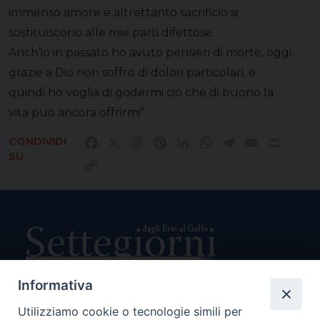
immenso amore e altrettanto sacrificio si
sostituiscono alle mie parti difettose.
Anch’io in passato ho avuto pensieri di morte, oggi
grazie a Dio non soffro di dolori particolari, e
quindi ho voglia di godermi ciò che di buono la
vita può ancora offrirmi”.
CONDIVIDI
Facebook
X
Threads
Pinterest
LinkedIn
WhatsApp
Telegram
Email
Print
SU
Copy
Link
Informativa
Utilizziamo cookie o tecnologie simili per
Direttore Responsabile Giuseppe Rabita