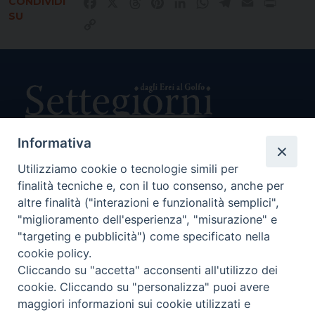
CONDIVIDI
Facebook
X
Threads
Pinterest
LinkedIn
WhatsApp
Telegram
Email
Print
SU
Copy
Link
Informativa
Utilizziamo cookie o tecnologie simili per
Direttore Responsabile Giuseppe Rabita
Direttore Amministrativo Salvatore Bruno
finalità tecniche e, con il tuo consenso, anche per
Editore e Proprietà Opera di Religione della Diocesi di Piazza
altre finalità ("interazioni e funzionalità semplici",
Armerina,
"miglioramento dell'esperienza", "misurazione" e
Via Cammarata, 21 – Piazza Armerina
"targeting e pubblicità") come specificato nella
P. I. 01121870867
cookie policy.
Autorizzazione Tribunale di Enna n. 113 del 24/2/2007
Cliccando su "accetta" acconsenti all'utilizzo dei
SEGUICI SU:
cookie. Cliccando su "personalizza" puoi avere
maggiori informazioni sui cookie utilizzati e