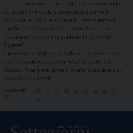
“essere espressione di uno stile di Chiesa, secondo
cui quello che conta è camminare assieme e
condividere il sentire ecclesiale”. “Non si tratta di
cambiamenti fine a sé stessi, bensì forme di vita
cristiana sottoposte alla guida dello Spirito del
Signore”.
Il prossimo 12 aprile il Consiglio Sinodale tornerà a
riunirsi per discutere sulla Nota Pastorale del
Vescovo “Una prassi di vita cristiana” (pubblicata su
www.diocesipiazza.it)
CONDIVIDI
Facebook
X
Threads
Pinterest
LinkedIn
WhatsApp
Telegram
Email
Print
SU
Copy
Link