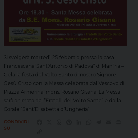
Si svolgerà martedì 25 febbraio presso la casa
Francescana”Sant’Antonio di Padova” di Manfria –
Gela la festa del Volto Santo di nostro Signore
Gesù Cristo con la Messa celebrata dal Vescovo di
Piazza Armerina, mons. Rosario Gisana. La Messa
sarà animata dai “Fratelli del Volto Santo” e dalla
Corale “Sant’Elisabetta d’Ungheria”
CONDIVIDI
Facebook
X
Threads
Pinterest
LinkedIn
WhatsApp
Telegram
Email
Print
SU
Copy