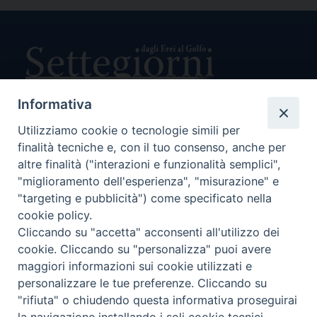
Link
Informativa
Utilizziamo cookie o tecnologie simili per
Direttore Responsabile Giuseppe Rabita
finalità tecniche e, con il tuo consenso, anche per
Direttore Amministrativo Salvatore Bruno
Editore e Proprietà Opera di Religione della Diocesi di Piazza
altre finalità ("interazioni e funzionalità semplici",
Armerina,
"miglioramento dell'esperienza", "misurazione" e
Via Cammarata, 21 – Piazza Armerina
"targeting e pubblicità") come specificato nella
P. I. 01121870867
cookie policy.
Autorizzazione Tribunale di Enna n. 113 del 24/2/2007
Cliccando su "accetta" acconsenti all'utilizzo dei
SEGUICI SU:
cookie. Cliccando su "personalizza" puoi avere
maggiori informazioni sui cookie utilizzati e
personalizzare le tue preferenze. Cliccando su
"rifiuta" o chiudendo questa informativa proseguirai
CHI SIAMO
PRIVACY POLICY