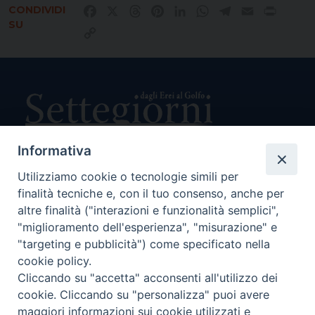
CONDIVIDI
Facebook
X
Threads
Pinterest
LinkedIn
WhatsApp
Telegram
Email
Print
SU
Copy
Link
Informativa
Utilizziamo cookie o tecnologie simili per
Direttore Responsabile Giuseppe Rabita
finalità tecniche e, con il tuo consenso, anche per
Direttore Amministrativo Salvatore Bruno
Editore e Proprietà Opera di Religione della Diocesi di Piazza
altre finalità ("interazioni e funzionalità semplici",
Armerina,
"miglioramento dell'esperienza", "misurazione" e
Via Cammarata, 21 – Piazza Armerina
"targeting e pubblicità") come specificato nella
P. I. 01121870867
cookie policy.
Autorizzazione Tribunale di Enna n. 113 del 24/2/2007
Cliccando su "accetta" acconsenti all'utilizzo dei
SEGUICI SU:
cookie. Cliccando su "personalizza" puoi avere
maggiori informazioni sui cookie utilizzati e