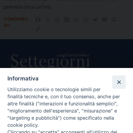
prevista circa un’ora.
CONDIVIDI
Facebook
X
Threads
Pinterest
LinkedIn
WhatsApp
Telegram
Email
Print
SU
Copy
Link
Informativa
Utilizziamo cookie o tecnologie simili per
Direttore Responsabile Giuseppe Rabita
finalità tecniche e, con il tuo consenso, anche per
Direttore Amministrativo Salvatore Bruno
Editore e Proprietà Opera di Religione della Diocesi di Piazza
altre finalità ("interazioni e funzionalità semplici",
Armerina,
"miglioramento dell'esperienza", "misurazione" e
Via Cammarata, 21 – Piazza Armerina
"targeting e pubblicità") come specificato nella
P. I. 01121870867
cookie policy.
Autorizzazione Tribunale di Enna n. 113 del 24/2/2007
Cliccando su "accetta" acconsenti all'utilizzo dei