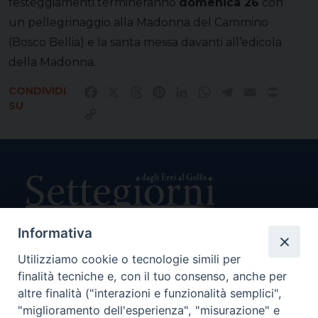
festeggiamenti termineranno
domenica 26
con
un pellegrinaggio alla Madonna del Cammino
(Bosco Bellia) e la santa messa davanti all’edicola
della Madonna.
CONDIVIDI
Facebook
X
Threads
Pinterest
LinkedIn
WhatsApp
Telegram
Email
Print
SU
Copy
Link
Informativa
Utilizziamo cookie o tecnologie simili per
Direttore Responsabile Giuseppe Rabita
finalità tecniche e, con il tuo consenso, anche per
Direttore Amministrativo Salvatore Bruno
Editore e Proprietà Opera di Religione della Diocesi di Piazza
altre finalità ("interazioni e funzionalità semplici",
Armerina,
"miglioramento dell'esperienza", "misurazione" e