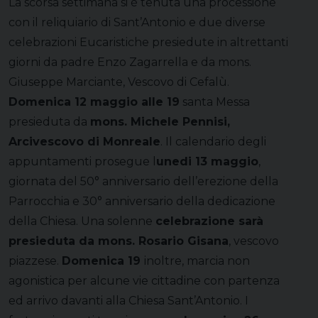
La scorsa settimana si è tenuta una processione
con il reliquiario di Sant’Antonio e due diverse
celebrazioni Eucaristiche presiedute in altrettanti
giorni da padre Enzo Zagarrella e da mons.
Giuseppe Marciante, Vescovo di Cefalù.
Domenica 12 maggio alle 19
santa Messa
presieduta da
mons. Michele Pennisi,
Arcivescovo di Monreale
. Il calendario degli
appuntamenti prosegue l
unedi 13 maggio
,
giornata del 50° anniversario dell’erezione della
Parrocchia e 30° anniversario della dedicazione
della Chiesa. Una solenne
celebrazione sarà
presieduta da mons. Rosario Gisana
, vescovo
piazzese.
Domenica 19
inoltre, marcia non
agonistica per alcune vie cittadine con partenza
ed arrivo davanti alla Chiesa Sant’Antonio. I