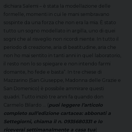
dichiara Salemi – è stata la modellazione delle
formelle, momenti in cui le mani sembravano
sospinte da una forza che non era la mia. È stato
tutto un sogno modellato in argilla, uno di quei
sogni che al risveglio non ricordi niente. In tutto il
periodo di creazione, aria di beatitudine, aria che
non ho mai sentito in tanti anni in quel laboratorio,
il resto non lo so spiegare e non intendo farmi
domante, ho fede e basta”. In tre chiese di
Mazzarino (San Giuseppe, Madonna delle Grazie e
San Domenico) è possibile ammirare questi
quadri. Tutto iniziò tre anni fa quando don
Carmelo Bilardo … (
puoi leggere l’articolo
completo sull’edizione cartacea: abbonati a
Settegiorni, chiama il n. 0935680331 e lo
riceverai settimanalmente a casa tua
)