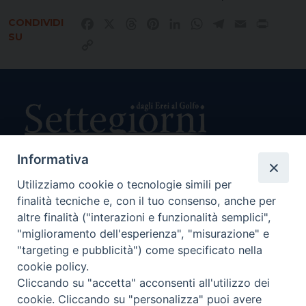
CONDIVIDI
Facebook
X
Threads
Pinterest
LinkedIn
WhatsApp
Telegram
Email
Print
SU
Copy
Link
Informativa
Utilizziamo cookie o tecnologie simili per
Direttore Responsabile Giuseppe Rabita
finalità tecniche e, con il tuo consenso, anche per
Direttore Amministrativo Salvatore Bruno
Editore e Proprietà Opera di Religione della Diocesi di Piazza
altre finalità ("interazioni e funzionalità semplici",
Armerina,
"miglioramento dell'esperienza", "misurazione" e
Via Cammarata, 21 – Piazza Armerina
"targeting e pubblicità") come specificato nella
P. I. 01121870867
cookie policy.
Autorizzazione Tribunale di Enna n. 113 del 24/2/2007
Cliccando su "accetta" acconsenti all'utilizzo dei
SEGUICI SU:
cookie. Cliccando su "personalizza" puoi avere