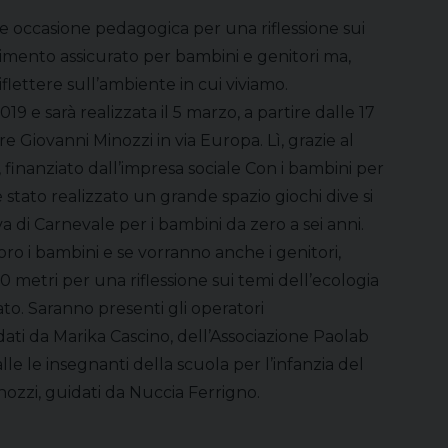
e occasione pedagogica per una riflessione sui
timento assicurato per bambini e genitori ma,
iflettere sull’ambiente in cui viviamo.
2019 e sarà realizzata il 5 marzo, a partire dalle 17
e Giovanni Minozzi in via Europa. Lì, grazie al
finanziato dall’impresa sociale Con i bambini per
 stato realizzato un grande spazio giochi dive si
 di Carnevale per i bambini da zero a sei anni.
oro i bambini e se vorranno anche i genitori,
 metri per una riflessione sui temi dell’ecologia
ato. Saranno presenti gli operatori
dati da Marika Cascino, dell’Associazione Paolab
le le insegnanti della scuola per l’infanzia del
ozzi, guidati da Nuccia Ferrigno.