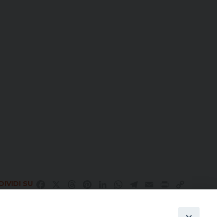
IVIDI SU
Facebook
X
Threads
Pinterest
LinkedIn
WhatsApp
Telegram
Email
Print
Copy
Link