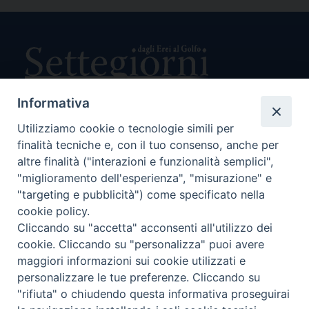
Link
Informativa
Utilizziamo cookie o tecnologie simili per
Direttore Responsabile Giuseppe Rabita
finalità tecniche e, con il tuo consenso, anche per
Direttore Amministrativo Salvatore Bruno
Editore e Proprietà Opera di Religione della Diocesi di Piazza
altre finalità ("interazioni e funzionalità semplici",
Armerina,
"miglioramento dell'esperienza", "misurazione" e
Via Cammarata, 21 – Piazza Armerina
"targeting e pubblicità") come specificato nella
P. I. 01121870867
cookie policy.
Autorizzazione Tribunale di Enna n. 113 del 24/2/2007
Cliccando su "accetta" acconsenti all'utilizzo dei
SEGUICI SU:
cookie. Cliccando su "personalizza" puoi avere
maggiori informazioni sui cookie utilizzati e
personalizzare le tue preferenze. Cliccando su
"rifiuta" o chiudendo questa informativa proseguirai
CHI SIAMO
PRIVACY POLICY