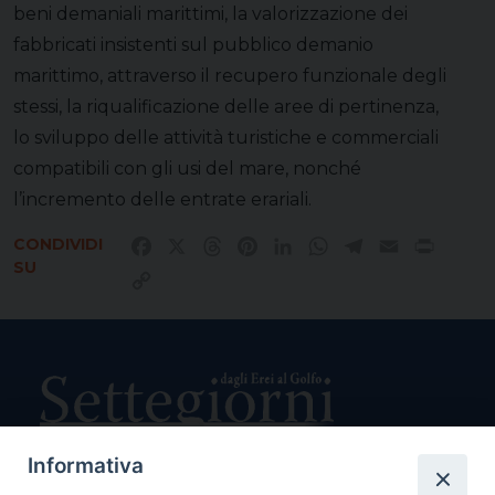
beni demaniali marittimi, la valorizzazione dei
fabbricati insistenti sul pubblico demanio
marittimo, attraverso il recupero funzionale degli
stessi, la riqualificazione delle aree di pertinenza,
lo sviluppo delle attività turistiche e commerciali
compatibili con gli usi del mare, nonché
l’incremento delle entrate erariali.
CONDIVIDI
Facebook
X
Threads
Pinterest
LinkedIn
WhatsApp
Telegram
Email
Print
SU
Copy
Link
Informativa