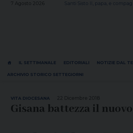
Skip
7 Agosto 2026
Santi Sisto II, papa, e compagn
to
content
IL SETTIMANALE
EDITORIALI
NOTIZIE DAL T
ARCHIVIO STORICO SETTEGIORNI
22 Dicembre 2018
VITA DIOCESANA
Gisana battezza il nuovo