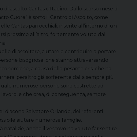
di ascolto Caritas cittadino. Dallo scorso mese di
cro Cuore” è sorto il Centro di Ascolto, come
le Caritas parrocchiali, inserite all’interno di un
si prossimo all’altro, fortemente voluto dal
na.
ello di ascoltare, aiutare e contribuire a portare
le persone bisognose, che stanno attraversando
 economiche, a causa della pesante crisi che ha
arnera, peraltro già sofferente dalla sempre più
 quale numerose persone sono costrette ad
di lavoro, e che crea, di conseguenza, sempre
à del diacono Salvatore Orlando, dei referenti
possibile aiutare numerose famiglie.
à natalizie, anche il vescovo ha voluto far sentire