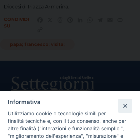
Diocesi di Piazza Armerina.
CONDIVIDI
Facebook
X
Threads
Pinterest
LinkedIn
WhatsApp
Telegram
Email
Print
SU
Copy
Link
papa; francesco; visita;
Informativa
Utilizziamo cookie o tecnologie simili per
Direttore Responsabile Giuseppe Rabita
finalità tecniche e, con il tuo consenso, anche per
Direttore Amministrativo Salvatore Bruno
Editore e Proprietà Opera di Religione della Diocesi di Piazza
altre finalità ("interazioni e funzionalità semplici",
Armerina,
"miglioramento dell'esperienza", "misurazione" e