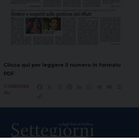
Clicca qui per leggere il numero in formato
PDF
CONDIVIDI
Facebook
X
Threads
Pinterest
LinkedIn
WhatsApp
Telegram
Email
Print
SU
Copy
Link