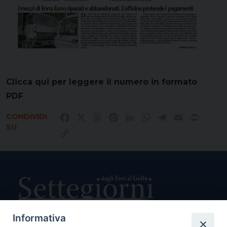
Clicca qui per leggere il numero in formato
PDF
CONDIVIDI
Facebook
X
Threads
Pinterest
LinkedIn
WhatsApp
Telegram
Email
Print
SU
Copy
Link
Informativa