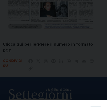
Clicca qui per leggere il numero in formato
PDF
CONDIVIDI
Facebook
X
Threads
Pinterest
LinkedIn
WhatsApp
Telegram
Email
Print
SU
Copy
Link