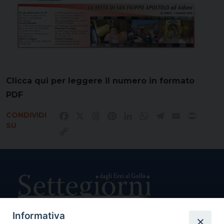
Clicca qui per leggere il numero in formato
PDF
CONDIVIDI
Facebook
X
Threads
Pinterest
LinkedIn
WhatsApp
Telegram
Email
Print
SU
Copy
Link
Informativa