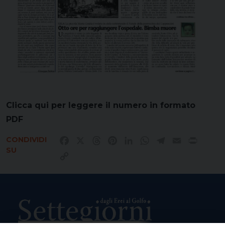
Clicca qui per leggere il numero in formato
PDF
CONDIVIDI
Facebook
X
Threads
Pinterest
LinkedIn
WhatsApp
Telegram
Email
Print
SU
Copy
Link