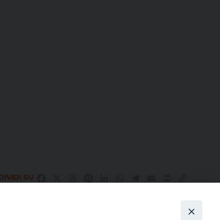
IVIDI SU
Facebook
X
Threads
Pinterest
LinkedIn
WhatsApp
Telegram
Email
Print
Copy
Link