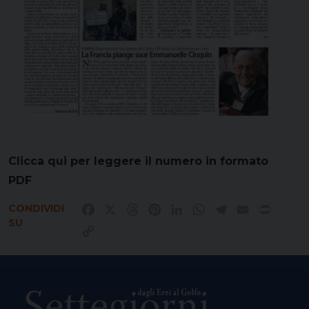
Clicca qui per leggere il numero in formato
PDF
CONDIVIDI
Facebook
X
Threads
Pinterest
LinkedIn
WhatsApp
Telegram
Email
Print
SU
Copy
Link