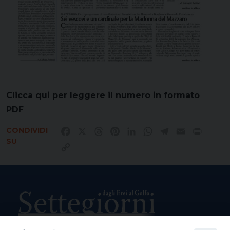
Clicca qui per leggere il numero in formato
PDF
CONDIVIDI
Facebook
X
Threads
Pinterest
LinkedIn
WhatsApp
Telegram
Email
Print
SU
Copy
Link