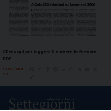
Clicca qui per leggere il numero in formato
PDF
CONDIVIDI
Facebook
X
Threads
Pinterest
LinkedIn
WhatsApp
Telegram
Email
Print
SU
Copy
Link