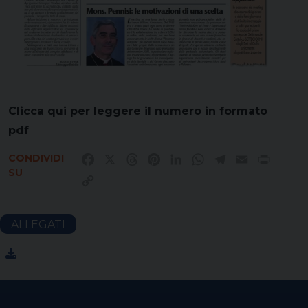
Clicca qui per leggere il numero in formato
pdf
CONDIVIDI
Facebook
X
Threads
Pinterest
LinkedIn
WhatsApp
Telegram
Email
Print
SU
Copy
Link